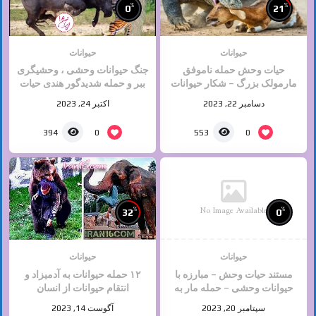
%
%
0
21
حیوانات
حیوانات
حیات وحش حمله ناموفق
جنگ حیوانات وحشی ، وحشیگری
مارمولک بزرگ – شکار حیوانات
ببر و حمله شدیدگور هندی حیات
وحش
دسامبر 22, 2023
اکتبر 24, 2023
0
0
394
553
No Image Available
%
%
32
0
حیوانات
حیوانات
مستند حیات وحش – مبارزه با
۱۲ حمله حیوانات به آدمیزاد و
حیوانات وحشی – حمله مار به
انتقام حیوانات از انسان
کفتار تا آخرین نفس
سپتامبر 20, 2023
آگوست 14, 2023