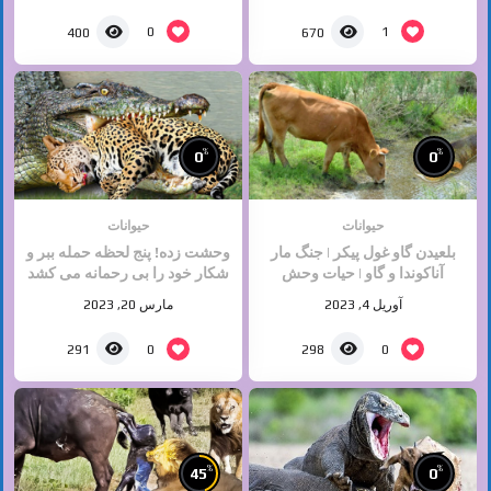
0
1
400
670
%
%
0
0
حیوانات
حیوانات
بلعیدن گاو غول پیکر | جنگ مار
وحشت زده! پنج لحظه حمله ببر و
آناکوندا و گاو | حیات وحش
شکار خود را بی رحمانه می کشد
حیوانات | جنگ حیوانات
| حیوانات وحشی
آوریل 4, 2023
مارس 20, 2023
0
0
291
298
%
%
45
0