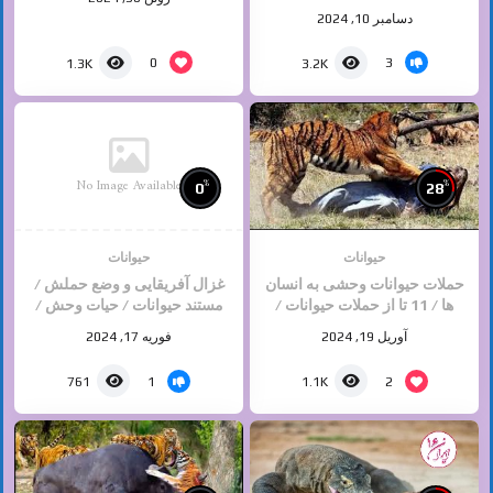
دسامبر 10, 2024
0
3
1.3K
3.2K
No Image Available
%
%
0
28
حیوانات
حیوانات
حملات حیوانات وحشی به انسان
غزال آفریقایی و وضع حملش /
ها / 11 تا از حملات حیوانات /
مستند حیوانات / حیات وحش /
حیات وحش
حیوانات وحشی
آوریل 19, 2024
فوریه 17, 2024
1
2
761
1.1K