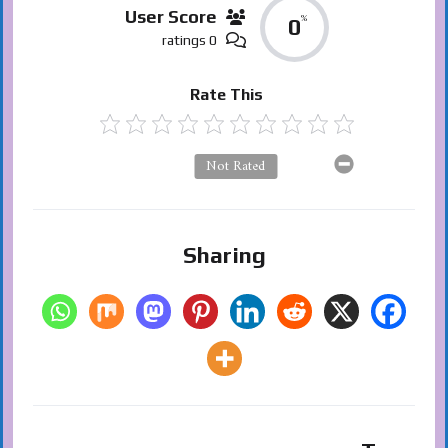
User Score
%
0
0 ratings
Rate This
Not Rated
Sharing