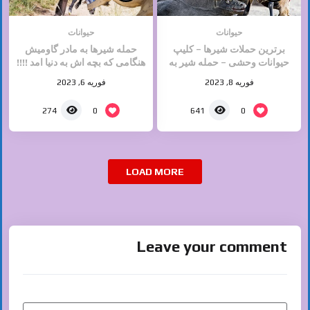
حیوانات
حیوانات
برترین حملات شیرها – کلیپ
حمله شیرها به مادر گاومیش
حیوانات وحشی – حمله شیر به
هنگامی که بچه اش به دنیا امد !!!!
اژدها کومودو
دلخراش
فوریه 8, 2023
فوریه 6, 2023
0
0
274
641
LOAD MORE
Leave your comment