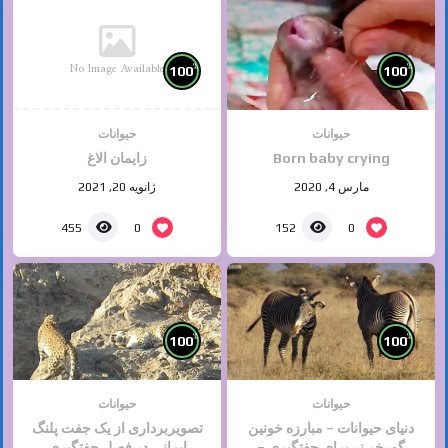
No Image Available
%
%
100
100
حیوانات
حیوانات
Born baby crying
زایمان الاغ
مارس 4, 2020
ژانویه 20, 2021
0
0
455
152
%
%
100
100
حیوانات
حیوانات
دنیای حیوانات – مبارزه خونین
تصویربرداری از یک جفت پلنگ
گورخر نر برای جفتگیری –
ایرانی در فصل جفتگیری