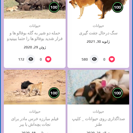
%
%
100
100
حیوانات
حیوانات
سگ درحال جفت گیری
حمله دو شیر به گله بوفالو ها و
فرار شدید بوفالو ها را حتما ببینیدو
ژانویه 30, 2021
لذت ببرید
ژوئن 29, 2020
0
0
172
580
%
%
100
100
حیوانات
حیوانات
صداگذاری روی حیوانات _ کلیپ
فیلم مبارزه خرس مادر برای
طنز
نجات بچه‌اش با ببر