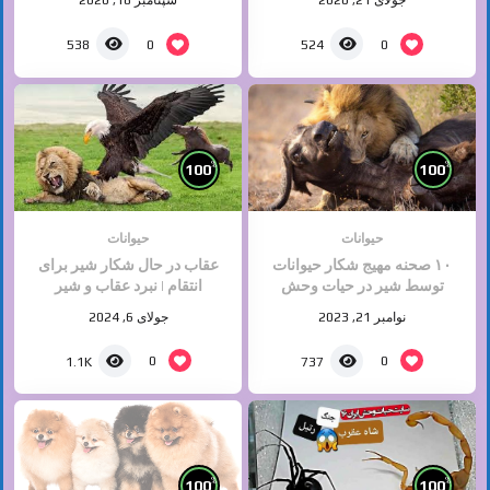
جولای 21, 2020
سپتامبر 18, 2020
0
0
538
524
%
%
100
100
حیوانات
حیوانات
۱۰ صحنه مهیج شکار حیوانات
عقاب در حال شکار شیر برای
توسط شیر در حیات وحش
انتقام | نبرد عقاب و شیر‎
نوامبر 21, 2023
جولای 6, 2024
0
0
1.1K
737
%
%
100
100