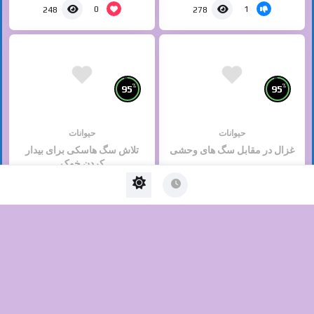
0
1
248
278
%
%
95
95
حیوانات
حیوانات
غزال در مقابل سگ های وحشی
تلاش سگ هاسکی برای بیدار
کردن خوک
آوریل 10, 2020
فوریه 23, 2020
0
0
526
220
No Image Available
%
%
85
85