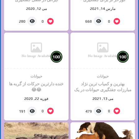
مارس 14, 2021
می 12, 2020
0
0
280
668
No Image Available
No Image Available
%
%
100
100
حیوانات
حیوانات
بهترین و کمیاب ترین نژاد
خنده دارترین حرکات از گربه ها
مبارزات جفتگیری حیوانات در یک
😂😂
ویدیو
می 13, 2021
فوریه 22, 2020
0
0
191
479