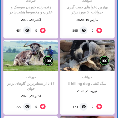
حیوانات
حیوانات
بهترین دعوا های جفت گیری
زنده زنده خوردن سوسک و
حیوانات | 5 مورد برتر
عقرب و مخصوصا هشت پا در
چین
مارس 15, 2020
اکتبر 29, 2020
0
0
431
565
%
%
100
100
حیوانات
حیوانات
سگ کشی killing dog !!
15 تا از بینظیرترین گاوهای نر در
جهان
فوریه 23, 2020
اکتبر 20, 2020
0
0
727
173