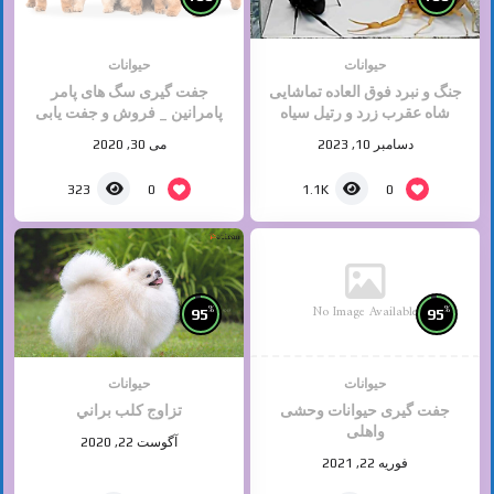
حیوانات
حیوانات
جنگ و نبرد فوق العاده تماشایی
جفت گیری سگ های پامر
شاه عقرب زرد و رتیل سیاه
پامرانین _ فروش و جفت یابی
سگ های خانگی
دسامبر 10, 2023
می 30, 2020
0
0
323
1.1K
No Image Available
%
%
95
95
حیوانات
حیوانات
جفت گیری حیوانات وحشی
تزاوج كلب براني
واهلی
آگوست 22, 2020
فوریه 22, 2021