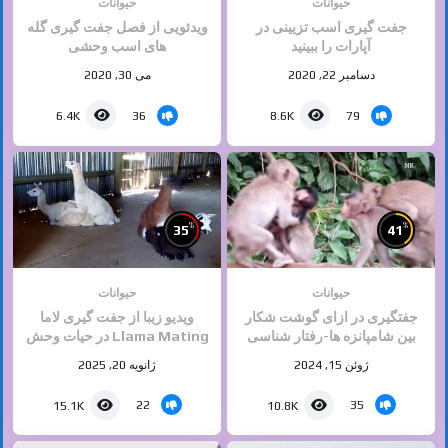
حیوانات
حیوانات
جفت گیری اسب تزیینی در
ویدئویی از فصل جفت گیری گله
آپارات را ببینید
های اسب وحشی
دسامبر 22, 2020
می 30, 2020
36
79
6.4K
8.6K
%
%
35
41
حیوانات
حیوانات
جفتگیری در ازای گوشت شکار
ویدیو زیبا از جفت گیری لاما
بین شامپانزه ها-رفتار شناسی
Llama Mating در حیات وحش
برگرفته از دسته جفت گیری
ژوئن 15, 2024
ژانویه 20, 2025
حیوانات سایت ایران ۱۶
22
35
15.1K
10.8K