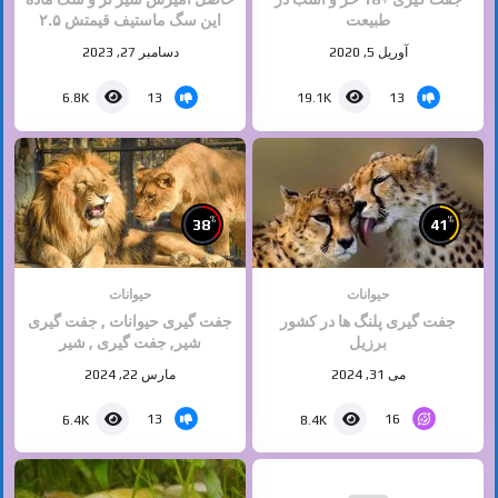
طبیعت
این سگ ماستیف قیمتش ۲.۵
میلیون دلاره
آوریل 5, 2020
دسامبر 27, 2023
13
13
6.8K
19.1K
%
%
38
41
حیوانات
حیوانات
جفت گیری پلنگ ها در کشور
جفت گیری حیوانات , جفت گیری
برزیل
شیر, جفت گیری , شیر
می 31, 2024
مارس 22, 2024
13
16
6.4K
8.4K