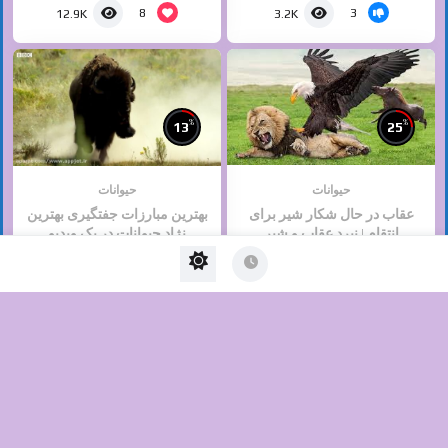
8
3
12.9K
3.2K
%
%
13
25
حیوانات
حیوانات
عقاب در حال شکار شیر برای
بهترین مبارزات جفتگیری بهترین
انتقام | نبرد عقاب و شیر‎
نژاد حیوانات در یک ویدیو
آگوست 7, 2024
مارس 9, 2021
3
5
805
1.6K
No Image Available
%
%
47
40