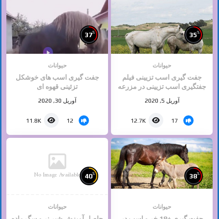
%
%
37
35
حیوانات
حیوانات
جفت گیری اسب تزیینی فیلم
جفت گیری اسب های خوشکل
جفتگیری اسب تزیینی در مزرعه
تزئینی قهوه ای
– آپارات
آوریل 5, 2020
آوریل 30, 2020
12
17
11.8K
12.7K
No Image Available
%
%
40
38
حیوانات
حیوانات
جفت گیری +18 خر و اسب در
حاصل آمیزش شیر نر و سگ ماده