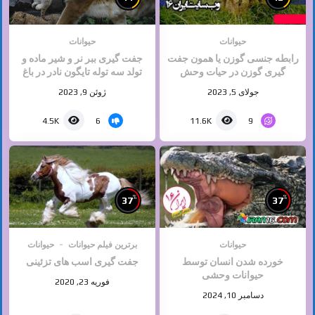
حیوانات
حیوانات
رابطه جنسی گوزن یا همون جفت
جفت گیری ببر نر و شیر ماده و
گیری گوزن در حیات وحش
تولد سه توله تایگون نادر در باغ
وحش وکیل آباد مشهد
جولای 5, 2023
ژوئن 9, 2023
6
9
4.5K
11.6K
%
%
37
37
حیوانات
برترین فیلم حیوانات
حیوانات
خورده شدن انسان توسط
جفت گیری اسب های تزئینی
حیوانات وحشی
فوریه 23, 2020
دسامبر 10, 2024