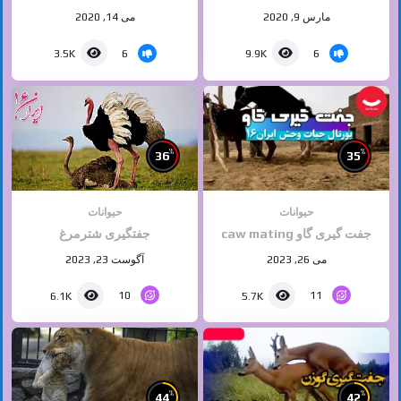
مارس 9, 2020
می 14, 2020
6
6
3.5K
9.9K
%
%
36
35
حیوانات
حیوانات
جفت گیری گاو caw mating
جفتگیری شترمرغ
می 26, 2023
آگوست 23, 2023
10
11
6.1K
5.7K
%
%
44
42