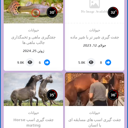
No Image Available
%
%
30
32
حیوانات
حیوانات
جفت گیری شیر نر با شیر ماده
جفتگیری ماهی و تخمگذاری
جالب ماهی ها
جولای 12, 2023
ژوئن 25, 2024
6
8
9.8K
5.8K
%
%
35
36
حیوانات
حیوانات
جفت گیری اسب های مسابقه ای
جفت گیری اسب Horse
با انسان
mating