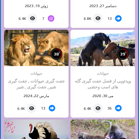
میلیون دلاره
دسامبر 27, 2023
ژوئن 19, 2023
7
13
6.4K
6.8K
%
%
38
39
حیوانات
حیوانات
ویدئویی از فصل جفت گیری گله
جفت گیری حیوانات , جفت گیری
های اسب وحشی
شیر, جفت گیری , شیر
می 30, 2020
مارس 22, 2024
13
36
6.4K
6.4K