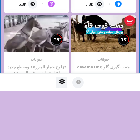
5
8
5.8K
5.8K
%
%
36
35
حیوانات
حیوانات
جفت گیری گاو caw mating
تزاوج حمار المزرعة ومقطع جديد
لتزاوج الحمير في المزرعة
می 26, 2023
آگوست 27, 2020
1
11
4.8K
5.7K
%
%
34
44