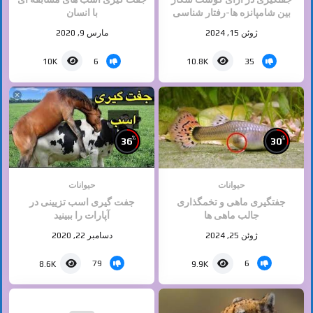
بین شامپانزه ها-رفتار شناسی
با انسان
ژوئن 15, 2024
مارس 9, 2020
6
35
10K
10.8K
%
%
36
30
حیوانات
حیوانات
جفتگیری ماهی و تخمگذاری
جفت گیری اسب تزیینی در
جالب ماهی ها
آپارات را ببینید
ژوئن 25, 2024
دسامبر 22, 2020
79
6
8.6K
9.9K