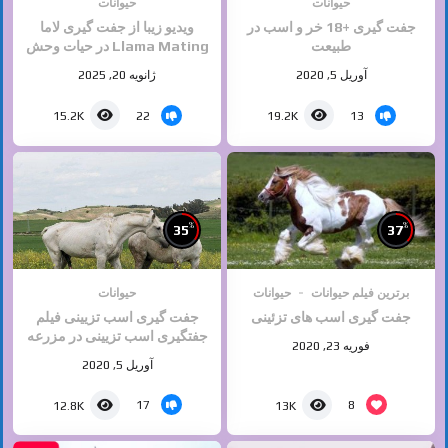
حیوانات
حیوانات
جفت گیری +18 خر و اسب در
ویدیو زیبا از جفت گیری لاما
طبیعت
Llama Mating در حیات وحش
برگرفته از دسته جفت گیری
آوریل 5, 2020
ژانویه 20, 2025
حیوانات سایت ایران ۱۶
22
13
15.2K
19.2K
%
%
35
37
برترین فیلم حیوانات
حیوانات
حیوانات
جفت گیری اسب های تزئینی
جفت گیری اسب تزیینی فیلم
جفتگیری اسب تزیینی در مزرعه
فوریه 23, 2020
– آپارات
آوریل 5, 2020
17
8
12.8K
13K