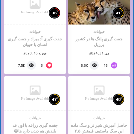
No Image Available
%
%
36
41
حیوانات
حیوانات
جفت گیری پلنگ ها در کشور
جفت گیری آدمیزاد و جفت گیری
برزیل
انسان با حیوان
می 31, 2024
فوریه 16, 2020
3
16
7.5K
8.5K
No Image Available
No Image Available
%
%
47
40
حیوانات
حیوانات
حاصل آمیزش شیر نر و سگ ماده
جفت گیری زرافه با اون قد
این سگ ماستیف قیمتش ۲.۵
بلندش هم دیدن داره ها😁