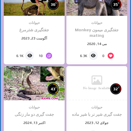
%
%
36
35
حیوانات
حیوانات
جفتگیری میمون Monkey
جفتگیری شترمرغ
mating
آگوست 23, 2023
می 14, 2020
10
0
6.1K
6.3K
No Image Available
%
%
43
32
حیوانات
حیوانات
جفت گیری شیر نر با شیر ماده
جفت گیری دو مار زنگی
جولای 12, 2023
اکتبر 13, 2024