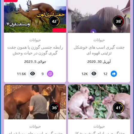
%
%
42
38
حیوانات
حیوانات
جفت گیری اسب های خوشکل
رابطه جنسی گوزن یا همون جفت
تزئینی قهوه ای
گیری گوزن در حیات وحش
آوریل 30, 2020
جولای 5, 2023
9
12
11.6K
12K
%
%
36
41
حیوانات
حیوانات
جفتگیری در ازای گوشت شکار
جفت گیری اسب های مسابقه ای