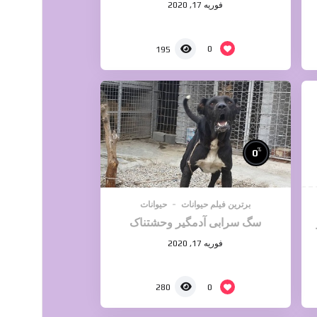
فوریه 17, 2020
0
195
%
0
برترین فیلم حیوانات
حیوانات
سگ سرابی آدمگیر وحشتناک
فوریه 17, 2020
0
280