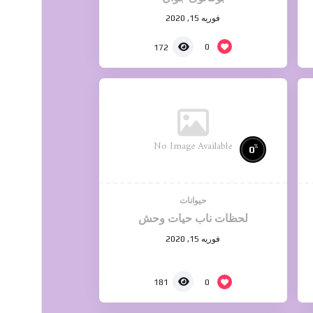
فوریه 15, 2020
0
172
No Image Available
%
0
حیوانات
لحظات ناب حیات وحش
فوریه 15, 2020
0
181