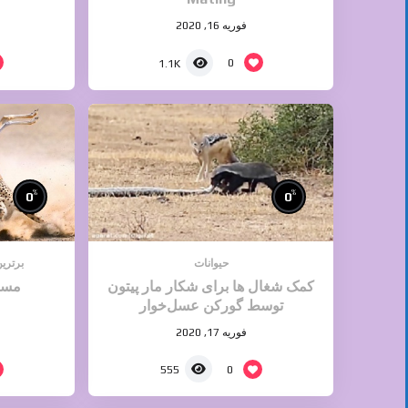
فوریه 16, 2020
0
1.1K
%
%
0
0
حیوانات
برترین
کمک شغال ها برای شکار مار پیتون
توسط گورکن عسل‌خوار
فوریه 17, 2020
0
555