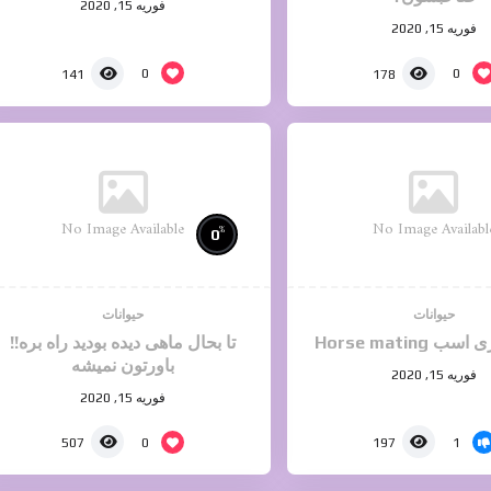
فوریه 15, 2020
فوریه 15, 2020
0
0
141
178
No Image Available
No Image Availabl
%
0
حیوانات
حیوانات
Horse mating
تا بحال ماهی دیده بودید راه بره!!
باورتون نمیشه
فوریه 15, 2020
فوریه 15, 2020
0
1
507
197