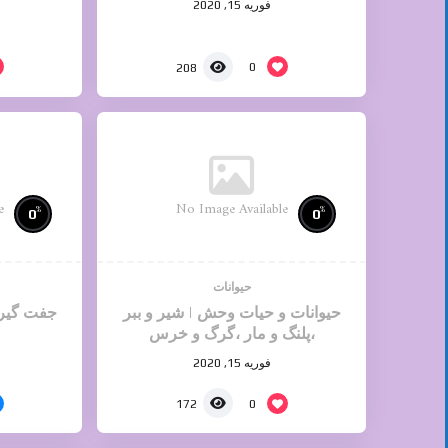
فوریه 15, 2020
0
208
e
No Image Available
%
%
0
0
حیوانات
حیوانات و حیات وحش | شیر و ببر
جفت گیری اسب 
،پلنگ و مار ،گرگ و خرس
فوریه 15, 2020
0
172