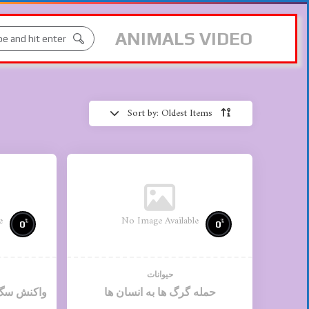
ANIMALS VIDEO
Sort by: Oldest Items
e
No Image Available
%
%
0
0
حیوانات
حمله گرگ ها به انسان ها
واکنش سگ ه