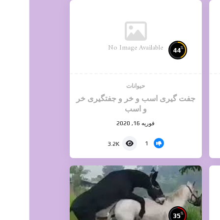
No Image Available
%
44
حیوانات
جفت گیری اسب و خر و جفتگیری خر
و اسب
فوریه 16, 2020
1
3.2K
%
35