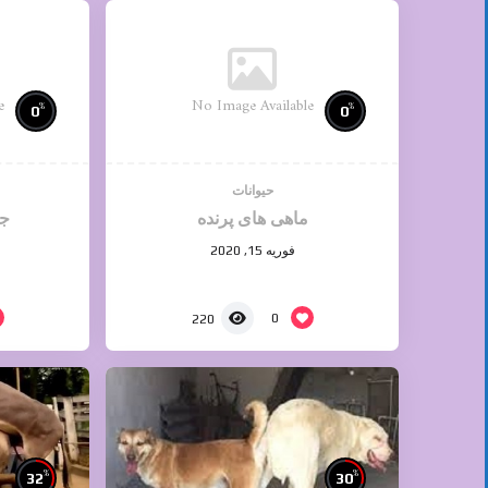
e
No Image Available
%
%
0
0
حیوانات
ماهی های پرنده
ج
فوریه 15, 2020
0
220
%
%
32
30