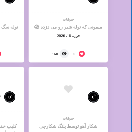
حیوانات
میمونی که توله شیر رو می دزده 😱
توله سگ 
فوریه 18, 2020
0
160
e
%
%
0
0
حیوانات
شکار آهو توسط پلنگ شکارچی
کلیپ خفن 