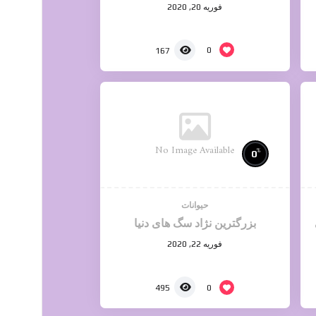
فوریه 20, 2020
0
167
No Image Available
%
0
حیوانات
بزرگترین نژاد سگ های دنیا
فوریه 22, 2020
0
495