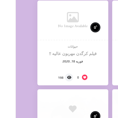
No Image Available
%
0
حیوانات
فیلم کرگدن مهربون عالیه !!
فوریه 18, 2020
0
198
%
0