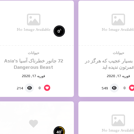
No Image Available
No Image Availabl
%
0
حیوانات
حیوانات
ن بسیار عجیب که هرگز در
72 جانور خطرناک آسیا Asia’s
مرتون ندیده اید
Dangerous Beast
فوریه 17, 2020
فوریه 17, 2020
0
0
214
549
No Image Availabl
%
40