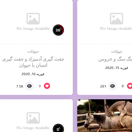
No Image Available
No Image Availabl
%
36
حیوانات
حیوانات
نگ سگ و خروس
جفت گیری آدمیزاد و جفت گیری
انسان با حیوان
فوریه 15, 2020
فوریه 16, 2020
3
0
7.5K
201
No Image Available
%
0