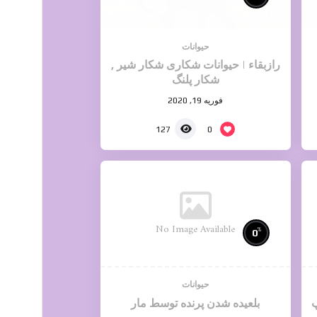
حیوانات
رازبقاء | حیوانات شکاری شکار شیر ,
شکار پلنگ
فوریه 19, 2020
0
127
No Image Available
%
0
حیوانات
پ
بلعیده شدن پرنده توسط مار