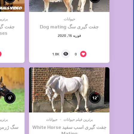
حیوانات
برترین
جفت گیری سگ Dog mating
ses
فوریه 16, 2020
0
1.8K
%
%
0
12
برترین فیلم حیوانات
حیوانات
برترین
جفت گیری اسب سفید White Horse
Mating