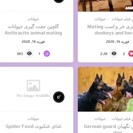
 فیلم حیوانات
حیوانات
حیوانات
جفت گیری خر و اسب Mating
گلچین جفت گیری حیوانات
Anthracite animal mating
donkeys and hor
فوریه 16, 2020
فوریه 16, 2020
1
2
383
2.2K
No Image Available
%
0
 فیلم حیوانات
حیوانات
حیوانات
سگ ژرمن نگهبان German guard
غذای عنکبوت Spider Food
dog