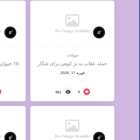
e
No Image Available
%
%
0
0
حیوانات
حمله عقاب به بز کوهی برای شکار
10 حیوا
ع
فوریه 17, 2020
0
482
e
No Image Available
%
%
0
0