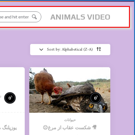
ANIMALS VIDEO
Sort by: Alphabetical (Z-A)
e
%
%
0
0
حیوانات
🎥 شکست عقاب از مرغ😐
یوزپلنگ 