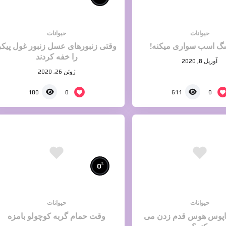
حیوانات
حیوانات
گ اسب سواری میکنه!
وقتی زنبورهای عسل زنبور غول پیکر
را خفه کردند
آوریل 8, 2020
ژوئن 26, 2020
0
0
180
611
%
0
حیوانات
حیوانات
اپوس هوس قدم زدن می
وقت حمام گربه کوچولو بامزه