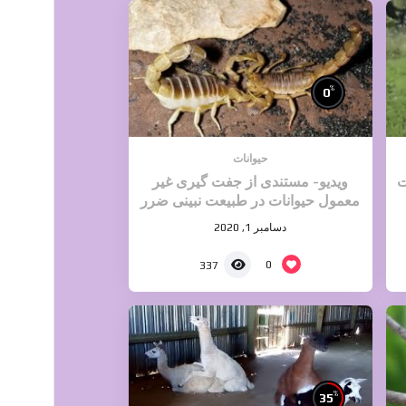
%
0
حیوانات
ت
ویدیو- مستندی از جفت گیری غیر
معمول حیوانات در طبیعت نبینی ضرر
کردی
دسامبر 1, 2020
0
337
%
35