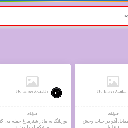
No Image Available
No Image Availabl
%
0
حیوانات
حیوانات
مقابل آهو در حیات وحش
یوزپلنگ به مادر شترمرغ حمله می کن
تانزانیا
و شکم او را میدرد