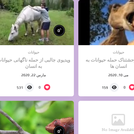
%
0
حیوانات
حیوانات
حشتناک حمله حیوانات به
ویدیوی جالبی از حمله ناگهانی حیوانا
انسان ها
به انسان
می 10, 2020
مارس 22, 2020
0
0
531
159
No Image Availabl
%
0