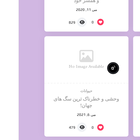
و همسر خود
می 11, 2020
0
829
No Image Available
%
0
حیوانات
وحشی و خطرناک ترین سگ های
جهان!
می 6, 2021
0
479