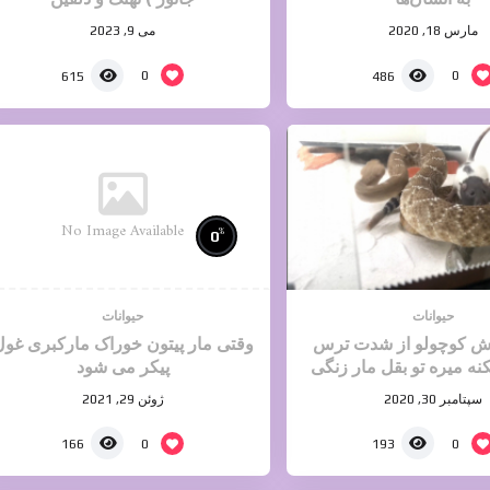
مارس 18, 2020
می 9, 2023
0
0
615
486
No Image Available
%
0
حیوانات
حیوانات
ش کوچولو از شدت ترس
وقتی مار پیتون خوراک مارکبری غول
ه میره تو بقل مار زنگی
پیکر می شود
وحشتناک HD
سپتامبر 30, 2020
ژوئن 29, 2021
0
0
166
193