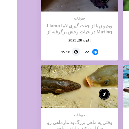
حیوانات
ویدیو زیبا از جفت گیری لاما Llama
Mating در حیات وحش برگرفته از
دسته جفت گیری حیوانات سایت ایران
ژانویه 20, 2025
۱۶
22
15.1K
%
0
حیوانات
وقتی یه ماهی بزرگ یه مارماهی رو
شکار میکنه و اونو میبلعه