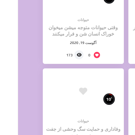
حیوانات
وقتی حیوانات متوجه میشن میخوان
خوراک انسان شن و فرار میکنند
آگوست 19, 2020
0
173
%
10
حیوانات
وفاداری و حمایت سگ وحشی از جفت