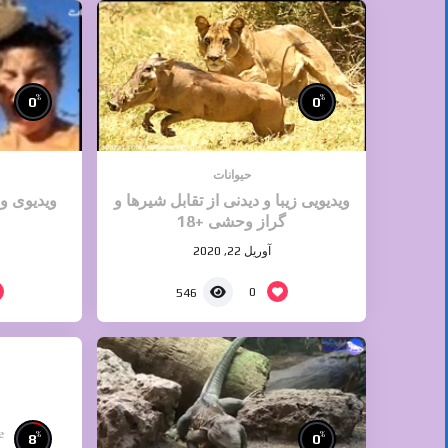
%
%
0
0
حیوانات
ویدیویی زیبا و دیدنی از تقابل شیرها و
ویدیوی و
گراز وحشی +18
آوریل 22, 2020
0
546
e
%
%
8
0