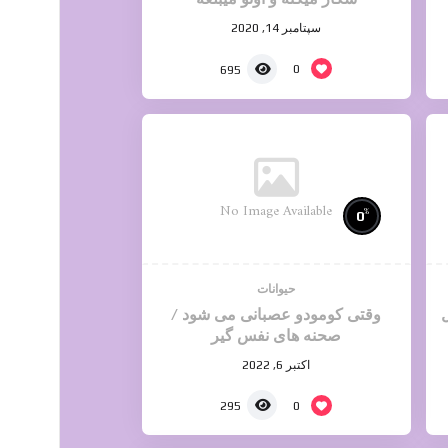
سپتامبر 14, 2020
0
695
No Image Available
%
0
حیوانات
وقتی کومودو عصبانی می شود /
صحنه های نفس گیر
اکتبر 6, 2022
0
295