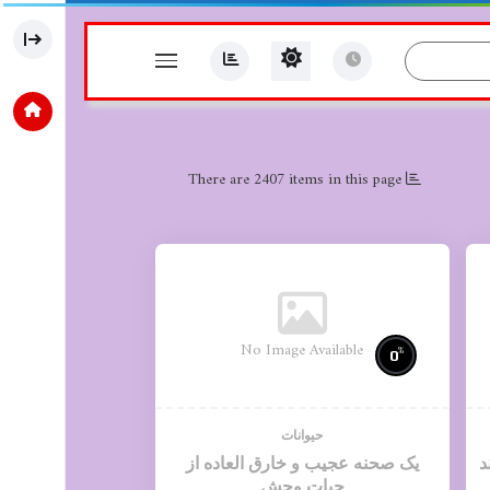
There are 2407 items in this page
No Image Available
%
0
حیوانات
د
یک صحنه عجیب و خارق العاده از
حیات وحش