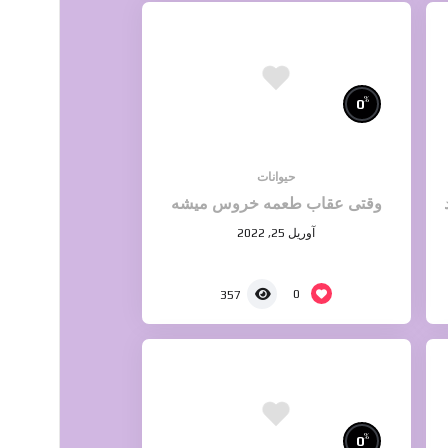
%
0
حیوانات
وقتی عقاب طعمه خروس میشه
آوریل 25, 2022
0
357
%
0