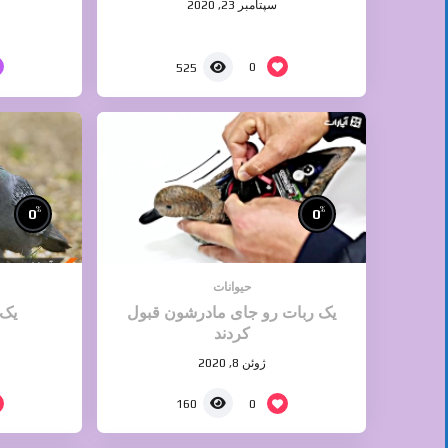
سپتامبر 23, 2020
0
525
%
%
0
0
حیوانات
یک ربات رو جای مادرشون قبول
یک 
کردند
ژوئن 8, 2020
0
160