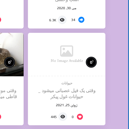
می 30, 2020
34
6.3K
No Image Available
%
%
0
0
حیوانات
وقتی یک فیل عصبانی میشود _
وقتی مو
حیوانات غول پیکر
قاطی میکن
ژوئن 25, 2021
0
445