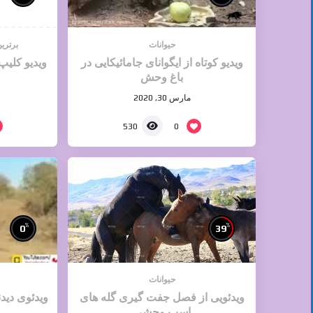
حیوانات
برترین
ویدیو کوتاه از ایگوانای جامائیکایی در
ویدیو کلی
باغ وحش
مارس 30, 2020
0
530
%
%
0
39
حیوانات
ویدئویی از فصل جفت گیری گله های
ویدئوی دید
اسب وحشی