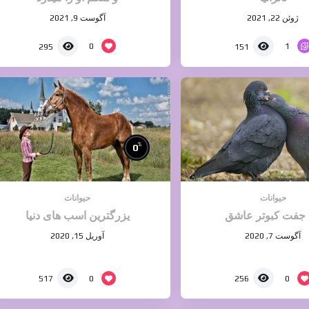
ژوئن 22, 2021
آگوست 9, 2021
0
1
295
151
%
0
حیوانات
حیوانات
جفت کبوتر عاشق
یزرگترین اسب های دنیا
آگوست 7, 2020
آوریل 15, 2020
0
0
517
256