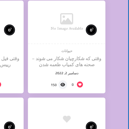
No Image Available
%
%
0
0
حیوانات
وقتی که شکارچیان شکار می شوند –
وقتی فیل 
صحنه های کمیاب طعمه شدن
رییس ا
شکارچیان
دسامبر 2, 2022
0
150
%
%
0
0