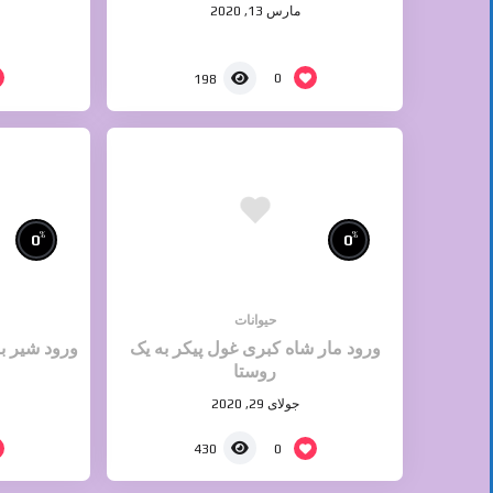
مارس 13, 2020
0
198
%
%
0
0
حیوانات
ورود مار شاه کبری غول پیکر به یک
ورود شیر ب
روستا
جولای 29, 2020
0
430