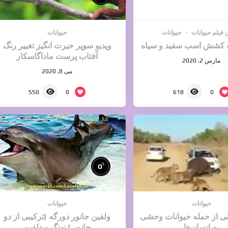
 فیلم حیوانات
حیوانات
حیوانات
پ کشش اسب سفید و سیاه
ویدیو سوپر حیرت انگیز تغییر رنگ
آفتاب پرست ماداگاسکار
مارس 2, 2020
می 8, 2020
0
0
550
618
%
0
حیوانات
حیوانات
نی از حمله حیوانات وحشی
ولفین جانور دورگه (ترکیبی از دو
به انسان‌ها
جانور ) نهنگ و دلفین