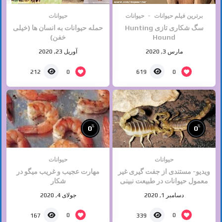
برترین فیلم حیوانات
حیوانات
حیوانات
سگ شکاری تازی Hunting
حمله حیوانات به انسان ها (خیلی
Hound
خفن)
مارس 3, 2020
آوریل 23, 2020
0
0
212
619
%
%
0
0
حیوانات
حیوانات
ویدیو- مستندی از جفت گیری غیر
مهارت عجیب و غریب میگو در
معمول حیوانات در طبیعت نبینی
شکار
ضرر کردی
دسامبر 1, 2020
جولای 4, 2020
0
0
167
339