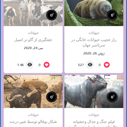
%
%
0
0
حیوانات
حیوانات
راز عجیب حیوانات خانگی در
جفتگیری از گاو نر اصیل
سرتاسر جهان
می 24, 2020
ژوئن 26, 2020
0
0
1.4K
527
%
%
0
0
حیوانات
حیوانات
فیلم جنگ و جدال وحشیانه
شكار بوفالو توسط شیر درنده