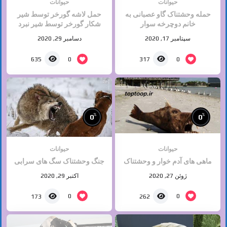
حیوانات
حیوانات
حمله وحشتناک گاو عصبانی به
حمل لاشه گورخر توسط شیر
خانم دوچرخه سوار
شکار گورخر توسط شیر نبرد
شیر با گورخر
سپتامبر 17, 2020
دسامبر 29, 2020
0
0
635
317
%
%
0
0
حیوانات
حیوانات
ماهی های آدم خوار و وحشتناک
جنگ وحشتناک سگ های سرابی
ژوئن 27, 2020
اکتبر 29, 2020
0
0
173
262