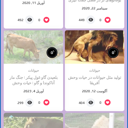
بوفالوهای نر در فصل جفت گیری
آوریل 11, 2020
سپتامبر 22, 2020
0
0
492
449
%
%
0
0
حیوانات
حیوانات
تولید مثل حیوانات در حیات وحش
بلعیدن گاو غول پیکر | جنگ مار
آفریقا
آناکوندا و گاو | حیات وحش
حیوانات | جنگ حیوانات
آگوست 12, 2020
آوریل 4, 2023
0
0
299
404