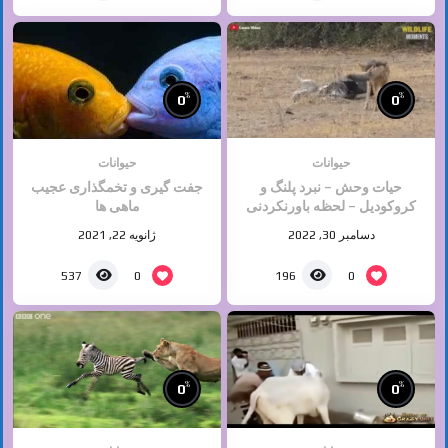
%
%
0
0
حیوانات
حیوانات
حیات وحش – نبرد پلنگ و
جفت گیری و تخمگذاری عجیب
کروکودیل – لحظه باورنکردنی
ماهی ها
پلنگ در مقابل تمساح
دسامبر 30, 2022
ژانویه 22, 2021
0
0
537
196
%
%
0
0