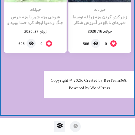
حیوانات
حیوانات
زجرکش کردن بچه زرافه توسط
شوخی بچه شیر با بچه خرس
شیرهای نابالغ در آموزش شکار
جنگ و دعوا ایجاد کرد حتما ببینید و
لذت ببرید
جولای 16, 2020
ژوئن 27, 2020
0
0
603
506
Copyright © 2026. Created by BeeTeam368.
Powered by WordPress.