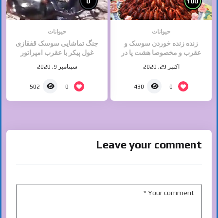
0
100
حیوانات
حیوانات
زنده زنده خوردن سوسک و
جنگ تماشایی سوسک قفقازی
عقرب و مخصوصا هشت پا در
غول پیکر با عقرب امپراتور
چین
اکتبر 29, 2020
سپتامبر 9, 2020
0
0
502
430
Leave your comment