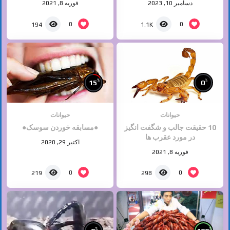
دسامبر 10, 2023
فوریه 8, 2021
0
0
194
1.1K
%
%
15
0
حیوانات
حیوانات
10 حقیقت جالب و شگفت انگیز
●مسابقه خوردن سوسک●
در مورد عقرب ها
اکتبر 29, 2020
فوریه 8, 2021
0
0
219
298
%
%