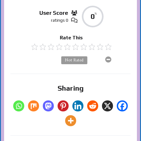
User Score
%
0
0 ratings
Rate This
Not Rated
Sharing