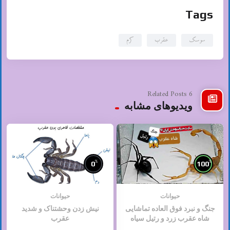
Tags
سوسک
عقرب
کرم
6 Related Posts
ویدیوهای مشابه
%
%
0
100
حیوانات
حیوانات
جنگ و نبرد فوق العاده تماشایی
نیش زدن وحشتناک و شدید
شاه عقرب زرد و رتیل سیاه
عقرب