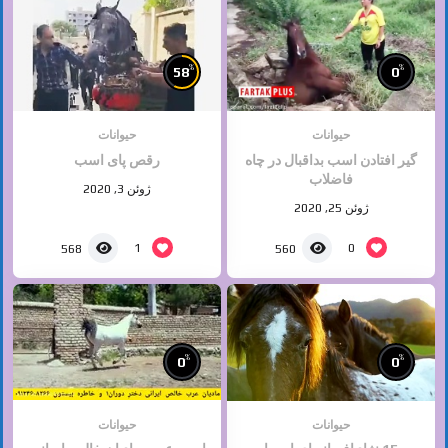
%
%
58
0
حیوانات
حیوانات
گیر افتادن اسب بداقبال در چاه
رقص پای اسب
فاضلاب
ژوئن 3, 2020
ژوئن 25, 2020
1
0
568
560
%
%
0
0
حیوانات
حیوانات