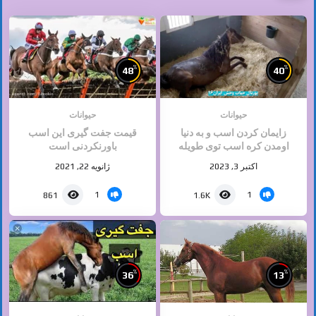
%
%
48
40
حیوانات
حیوانات
زایمان کردن اسب و به دنیا
قیمت جفت گیری این اسب
اومدن کره اسب توی طویله
باورنکردنی است
اکتبر 3, 2023
ژانویه 22, 2021
1
1
861
1.6K
%
%
36
13