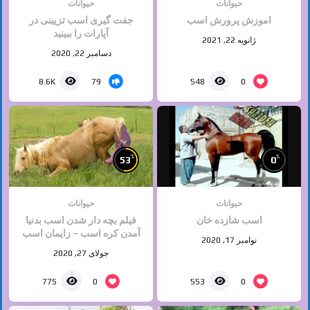
حیوانات
حیوانات
اموزش پرورش اسب
جفت گیری اسب تزیینی در
آپارات را ببینید
ژانویه 22, 2021
دسامبر 22, 2020
79
0
8.6K
548
%
%
53
0
حیوانات
حیوانات
اسب شازده خان
فیلم بچه دار شدن اسب بدنیا
آمدن کره اسب – زایمان اسب
نوامبر 17, 2020
جولای 27, 2020
0
0
775
553