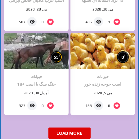
15 نژاد افسانه ای اسبها
اسب عرب مادیان خالص ایرانی
می 30, 2020
می 28, 2020
0
1
587
486
%
%
55
0
حیوانات
حیوانات
اسب جوجه زنده خور
جنگ سگ با اسب +18
می 5, 2020
آوریل 30, 2020
0
0
323
183
LOAD MORE