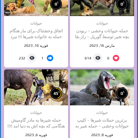
%
%
0
0
حیوانات
حیوانات
حمله حیوانات وحشی – ربودن
اتفاق وحشتناک برای مار هنگام
بچه شیر توسط گوریل – راز بقا
حمله به خانواده شیرها !!! نبرد
حیوانات
حیوانات
مارس 16, 2023
فوریه 10, 2023
1
0
232
614
%
%
45
0
حیوانات
حیوانات
برترین حملات شیرها – کلیپ
حمله شیرها به مادر گاومیش
حیوانات وحشی – حمله شیر به
هنگامی که بچه اش به دنیا امد !!!!
اژدها کومودو
دلخراش
فوریه 8, 2023
فوریه 6, 2023