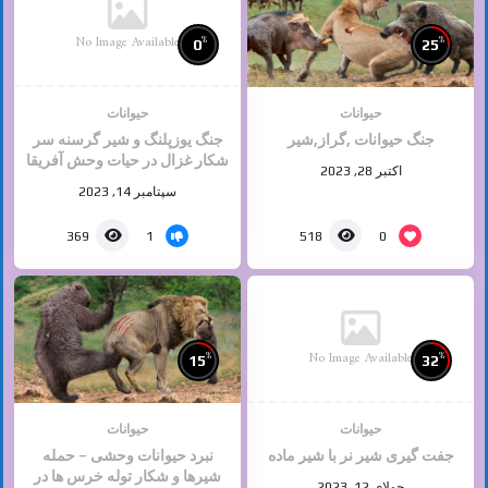
No Image Available
%
%
0
25
حیوانات
حیوانات
جنگ حیوانات ,گراز,شیر
جنگ یوزپلنگ و شیر گرسنه سر
شکار غزال در حیات وحش آفریقا
اکتبر 28, 2023
سپتامبر 14, 2023
1
0
369
518
No Image Available
%
%
15
32
حیوانات
حیوانات
جفت گیری شیر نر با شیر ماده
نبرد حیوانات وحشی – حمله
شیرها و شکار توله خرس ها در
جولای 12, 2023