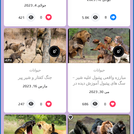
مقابل چشمان مادرانشان
جولای 4, 2023
0
8
421
5.8K
%
%
0
0
حیوانات
حیوانات
مبارزه واقعی پیتبول علیه شیر –
جنگ کفتار و شیر پیر
سگ های پیتبول آموزش دیده در
مارس 16, 2023
برابر شیر
می 30, 2023
0
0
247
686