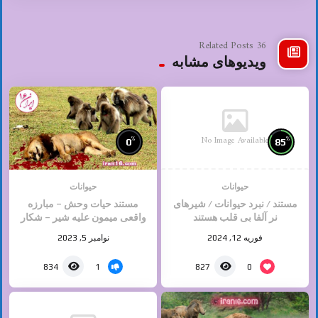
36 Related Posts
ویدیوهای مشابه
No Image Available
%
%
0
85
حیوانات
حیوانات
مستند / نبرد حیوانات / شیرهای
مستند حیات وحش – مبارزه
نر آلفا بی قلب هستند
واقعی میمون علیه شیر – شکار
حیوانات وحشی
فوریه 12, 2024
نوامبر 5, 2023
1
0
834
827