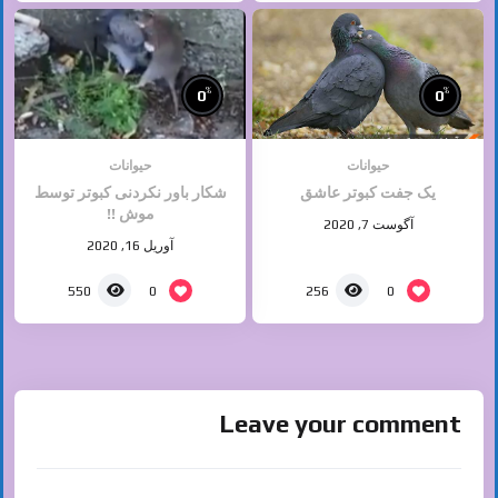
%
%
0
0
حیوانات
حیوانات
یک جفت کبوتر عاشق
شکار باور نکردنی کبوتر توسط
موش !!
آگوست 7, 2020
آوریل 16, 2020
0
0
550
256
Leave your comment