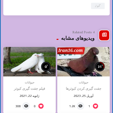
کبوتر
4 Related Posts
ویدیوهای مشابه
%
%
0
31
حیوانات
حیوانات
جفت گیری کردن کبوترها
فیلم جفت گیری کبوتر
آوریل 25, 2023
ژانویه 22, 2021
0
1
308
1.2K