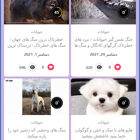
%
%
45
0
حیوانات
حیوانات
جنگ نفس گیر حیوانات / نبرد های
خطرناک ترین سگ های جهان |
خطرناک گرگهای کانگال و سگ ها
سگ های خطرناک | ترسناک ترین
/ حیات وحش
سگ ها 2021
دسامبر 29, 2021
دسامبر 1, 2021
0
0
596
220
%
%
0
0
حیوانات
حیوانات
هاپو های با نمک و خفن و گوگولی
سگ های وحشی که زنجیر خود را
حتما بینید عاشقش میشید
پاره میکنند