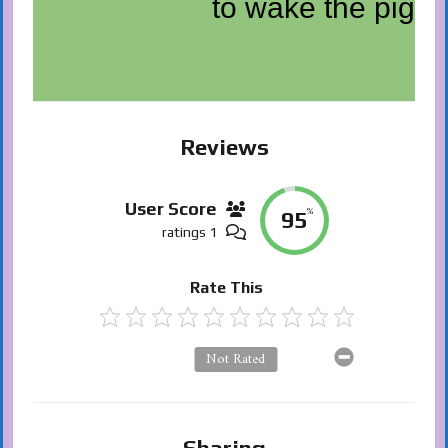
to wake the pig
Reviews
User Score
%
95
1 ratings
Rate This
Not Rated
Sharing