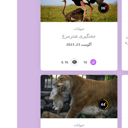
%
36
حیوانات
ن
جفتگیری شترمرغ
آگوست 23, 2023
10
6.1K
%
44
حیوانات