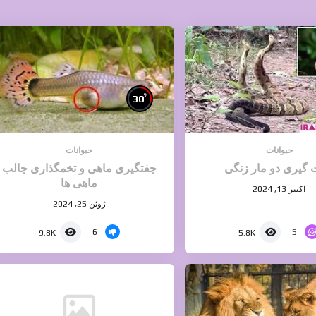
%
30
حیوانات
حیوانات
گیری دو مار زنگی
جفتگیری ماهی و تخمگذاری جالب
ماهی ها
اکتبر 13, 2024
ژوئن 25, 2024
6
5
9.8K
5.8K