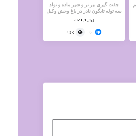
م
جفت گیری ببر نر و شیر ماده و تولد
سه توله تایگون نادر در باغ وحش وکیل
آباد مشهد
ژوئن 9, 2023
6
4.5K