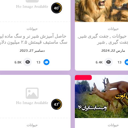
No Image Available
%
40
حیوانات
حیوانات
یوانات , جفت گیری شیر,
حاصل آمیزش شیر نر و سگ ماده ای
فت گیری , شیر
سگ ماستیف قیمتش ۲.۵ میلیون دلاره
مارس 22, 2024
دسامبر 27, 2023
13
13
6.8K
6.4K
No Image Available
%
47
حیوانات
حیوانات