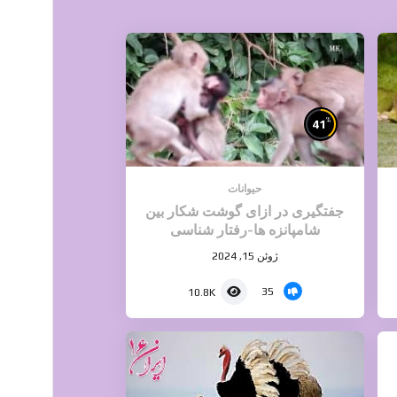
%
41
حیوانات
جفتگیری در ازای گوشت شکار بین
شامپانزه ها-رفتار شناسی
ژوئن 15, 2024
35
10.8K