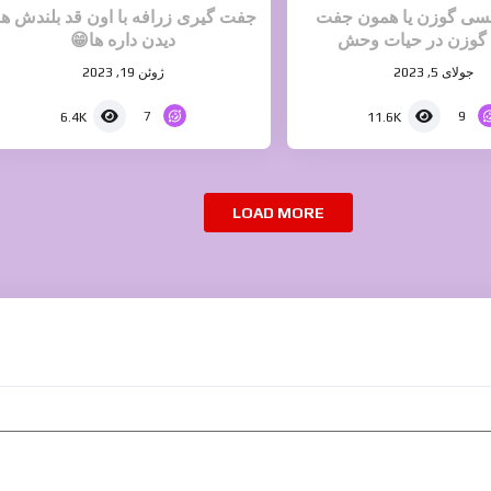
نسی گوزن یا همون جفت
جفت گیری زرافه با اون قد بلندش ه
گوزن در حیات وحش
دیدن داره ها😁
جولای 5, 2023
ژوئن 19, 2023
7
9
6.4K
11.6K
LOAD MORE