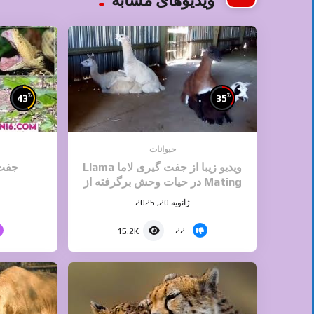
ویدیوهای مشابه
%
%
43
35
حیوانات
ویدیو زیبا از جفت گیری لاما Llama
جفت 
Mating در حیات وحش برگرفته از
دسته جفت گیری حیوانات سایت ایران
ژانویه 20, 2025
۱۶
22
15.2K