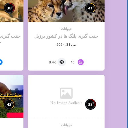
%
%
38
41
حیوانات
جفت گیری پلنگ ها در کشور برزیل
جفت گیری ح
ج
می 31, 2024
16
8.4K
No Image Available
%
%
42
32
حیوانات