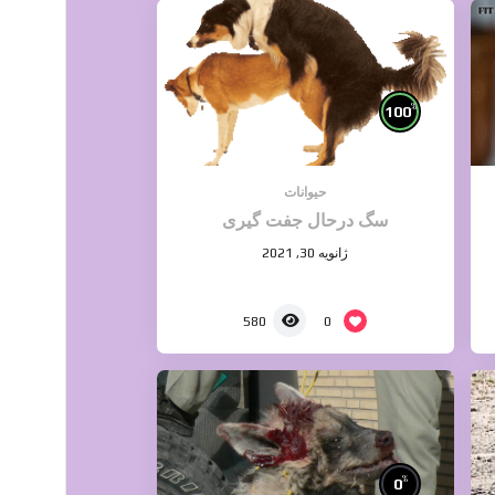
%
100
حیوانات
سگ درحال جفت گیری
ژانویه 30, 2021
0
580
%
0