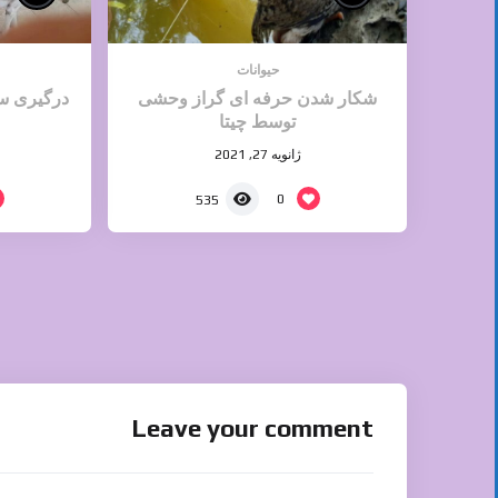
حیوانات
شکار شدن حرفه ای گراز وحشی
درگیری س
توسط چیتا
ژانویه 27, 2021
0
535
Leave your comment