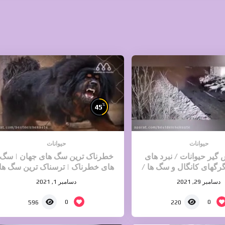
%
45
حیوانات
حیوانات
گیر حیوانات / نبرد های
خطرناک ترین سگ های جهان | سگ
گهای کانگال و سگ ها /
های خطرناک | ترسناک ترین سگ ها
حیات وحش
2021
دسامبر 29, 2021
دسامبر 1, 2021
0
0
596
220