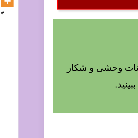
نات وحشی و شکار
ینید.