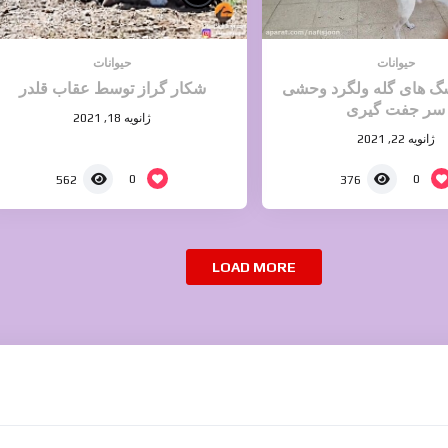
حیوانات
حیوانات
گ های گله ولگرد وحشی
شکار گراز توسط عقاب قلدر
سر جفت گیری
ژانویه 18, 2021
ژانویه 22, 2021
0
0
562
376
LOAD MORE