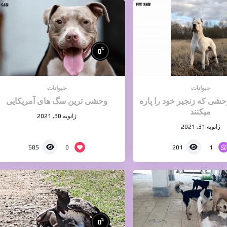
%
0
حیوانات
حیوانات
ی که زنجیر خود را پاره
وحشی ترین سگ های آمریکایی
میکنند
ژانویه 30, 2021
ژانویه 31, 2021
0
1
585
201
%
0