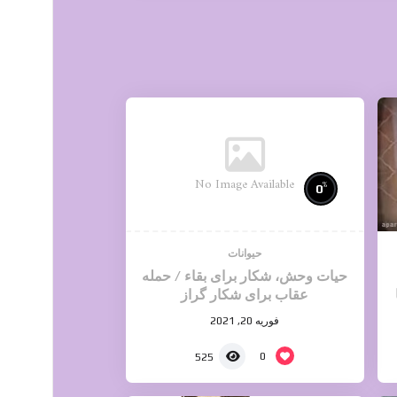
No Image Available
%
0
حیوانات
حیات وحش، شکار برای بقاء / حمله
عقاب برای شکار گراز
فوریه 20, 2021
0
525