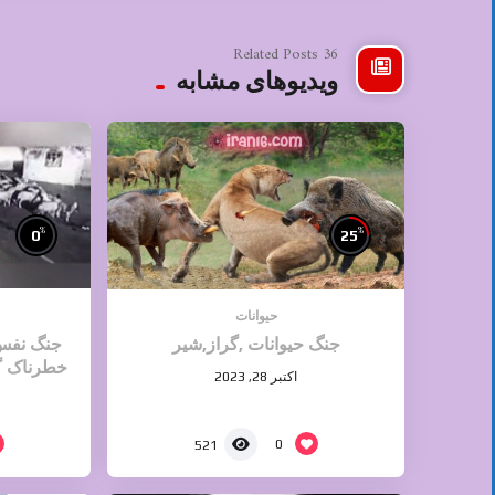
36 Related Posts
ویدیوهای مشابه
%
%
0
25
حیوانات
جنگ حیوانات ,گراز,شیر
جنگ نفس 
خطرناک گر
اکتبر 28, 2023
0
521