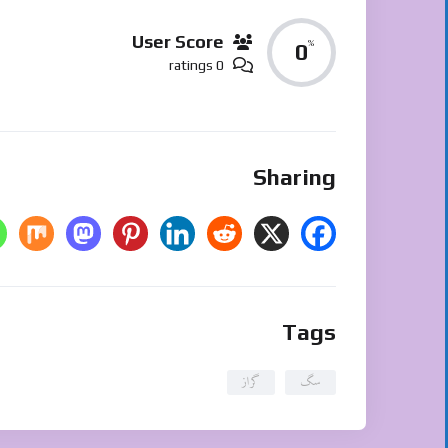
User Score
%
0
0 ratings
Sharing
Tags
سگ
گراز