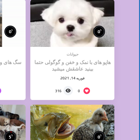
%
%
0
0
حیوانات
هاپو های با نمک و خفن و گوگولی حتما
سگ های وحش
بینید عاشقش میشید
فوریه 14, 2021
0
316
%
%
5
0