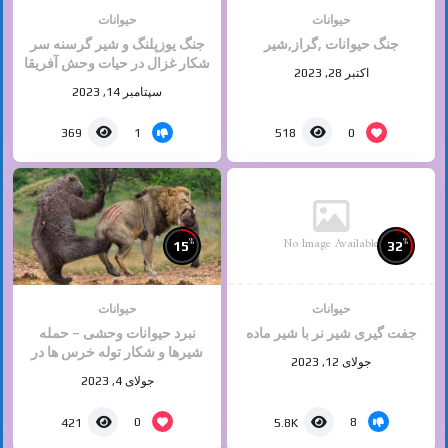
حیوانات
حیوانات
جنگ حیوانات ,گراز,شیر
جنگ یوزپلنگ و شیر گرسنه سر
شکار غزال در حیات وحش آفریقا
اکتبر 28, 2023
سپتامبر 14, 2023
1
0
369
518
No Image Available
%
%
15
32
حیوانات
حیوانات
جفت گیری شیر نر با شیر ماده
نبرد حیوانات وحشی – حمله
شیرها و شکار توله خرس ها در
جولای 12, 2023
مقابل چشمان مادرانشان
جولای 4, 2023
0
8
421
5.8K