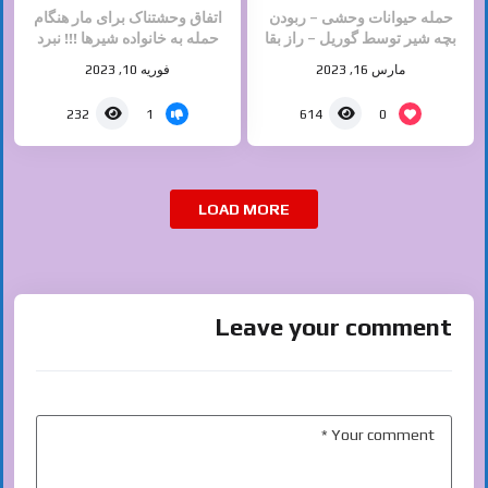
حمله حیوانات وحشی – ربودن
اتفاق وحشتناک برای مار هنگام
بچه شیر توسط گوریل – راز بقا
حمله به خانواده شیرها !!! نبرد
حیوانات
حیوانات
مارس 16, 2023
فوریه 10, 2023
1
0
232
614
LOAD MORE
Leave your comment