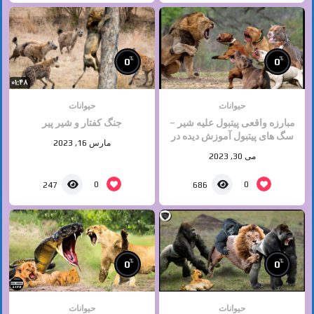
%
%
0
0
حیوانات
حیوانات
مبارزه واقعی پیتبول علیه شیر –
جنگ کفتار و شیر پیر
سگ های پیتبول آموزش دیده در
مارس 16, 2023
برابر شیر
می 30, 2023
0
0
247
686
%
%
0
0
حیوانات
حیوانات