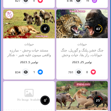
0
16
827
8.4K
%
%
0
43
حیوانات
حیوانات
جنگ خشن پلنگ و گوریل، جنگ
مستند حیات وحش – مبارزه
حیوانات، راز بقا، حیات وحش
واقعی میمون علیه شیر – شکار
2023
حیوانات وحشی
نوامبر 25, 2023
نوامبر 5, 2023
1
0
834
791
No Image Available
%
%
0
25