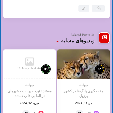
پلنگ
شیر
36 Related Posts
ویدیوهای مشابه
No Image Available
%
%
85
41
حیوانات
حیوانات
جفت گیری پلنگ ها در کشور
مستند / نبرد حیوانات / شیرهای
برزیل
نر آلفا بی قلب هستند
می 31, 2024
فوریه 12, 2024