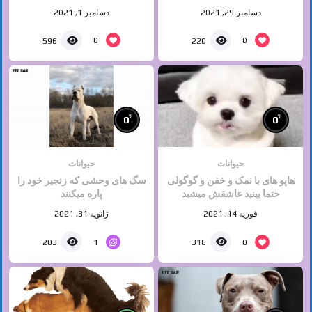
/ حیات وحش
سگ ها 2021
دسامبر 29, 2021
دسامبر 1, 2021
0
0
596
220
%
%
0
0
حیوانات
حیوانات
هاپو های با نمک و خفن و گوگولی
سگ های وحشی که زنجیر خود را
حتما بینید عاشقش میشید
پاره میکنند
فوریه 14, 2021
ژانویه 31, 2021
1
0
203
316