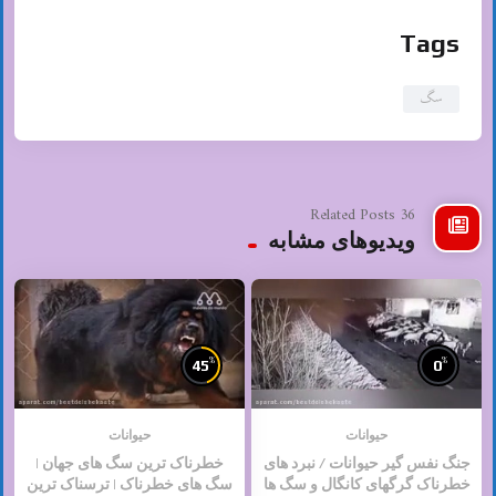
Tags
سگ
36 Related Posts
ویدیوهای مشابه
%
%
45
0
حیوانات
حیوانات
جنگ نفس گیر حیوانات / نبرد های
خطرناک ترین سگ های جهان |
خطرناک گرگهای کانگال و سگ ها
سگ های خطرناک | ترسناک ترین