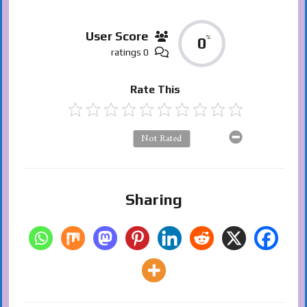
User Score
%
0
0 ratings
Rate This
Not Rated
Sharing