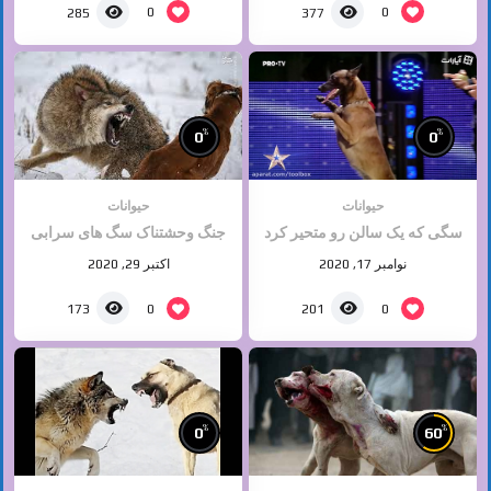
0
0
285
377
%
%
0
0
حیوانات
حیوانات
سگی که یک سالن رو متحیر کرد
جنگ وحشتناک سگ های سرابی
نوامبر 17, 2020
اکتبر 29, 2020
0
0
173
201
%
%
0
60