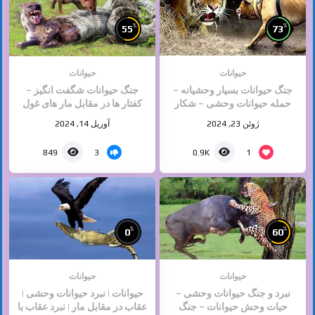
%
%
55
73
حیوانات
حیوانات
جنگ حیوانات بسیار وحشیانه –
جنگ حیوانات شگفت انگیز –
حمله حیوانات وحشی – شکار
کفتار ها در مقابل مار های غول
حیوانات آپارات
پیکر
ژوئن 23, 2024
آوریل 14, 2024
3
1
849
0.9K
%
%
0
60
حیوانات
حیوانات
نبرد و جنگ حیوانات وحشی –
حیوانات | نبرد حیوانات وحشی |
حیات وحش حیوانات – جنگ
عقاب در مقابل مار | نبرد عقاب با