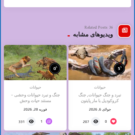
36 Related Posts
ویدیوهای مشابه
%
%
0
5
حیوانات
حیوانات
نبرد و جنگ حیوانات, جنگ
جنگ و نبرد حیوانات وحشی –
کروکودیل با مار پایتون
مستند حیات وحش
جولای 6, 2026
فوریه 28, 2026
1
0
331
207