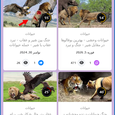
%
%
55
54
حیوانات
حیوانات
حیوانات وحشی – بهترین بوفالوها
جنگ بین شیر و عقاب – نبرد
در مقابل شیر – جنگ و نبرد
عقاب با شیر – حمله حیوانات
حیوانات – حیات وحش
وحشی
فوریه 5, 2026
نوامبر 30, 2024
1
1
2K
471
%
%
25
40
حیوانات
حیوانات
جنگ حیوانات درنده وحشیانه –
عقاب در حال شکار شیر برای