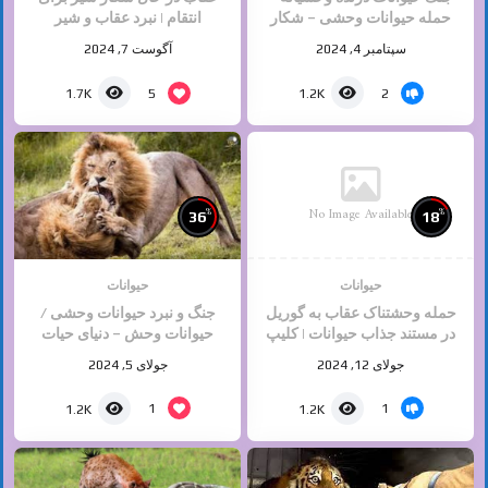
حمله حیوانات وحشی – شکار
انتقام | نبرد عقاب و شیر‎
حیوانات
سپتامبر 4, 2024
آگوست 7, 2024
5
2
1.7K
1.2K
No Image Available
%
%
36
18
حیوانات
حیوانات
حمله وحشتناک عقاب به گوریل
جنگ و نبرد حیوانات وحشی /
در مستند جذاب حیوانات | کلیپ
حیوانات وحش – دنیای حیات
راز بقا
وحش
جولای 12, 2024
جولای 5, 2024
1
1
1.2K
1.2K