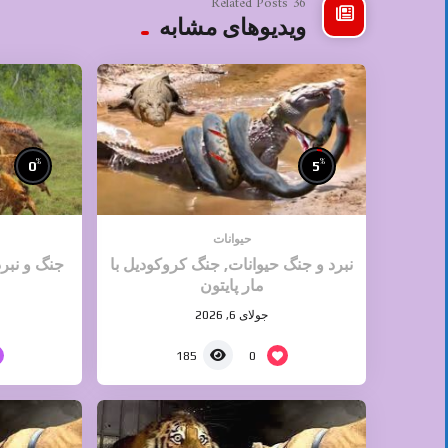
36 Related Posts
ویدیوهای مشابه
%
%
0
5
حیوانات
نبرد و جنگ حیوانات, جنگ کروکودیل با
جنگ و نبر
مار پایتون
جولای 6, 2026
0
185