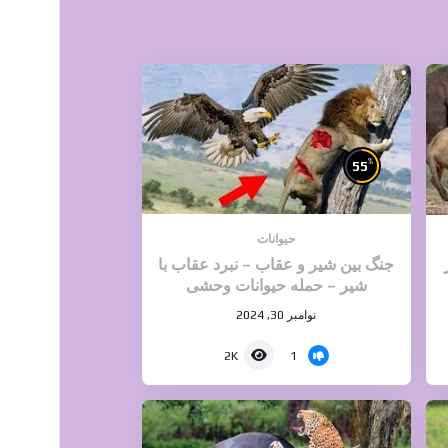
%
55
حیوانات
جنگ بین شیر و عقاب – نبرد عقاب با
شیر – حمله حیوانات وحشی
نوامبر 30, 2024
1
2K