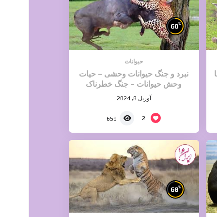
%
60
حیوانات
نبرد و جنگ حیوانات وحشی – حیات
وحش حیوانات – جنگ خطرناک
حیوانات
آوریل 8, 2024
2
659
%
68