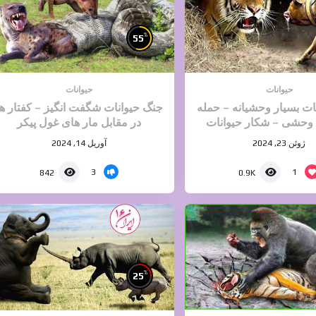
%
55
حیوانات
حیوانات
ات بسیار وحشیانه – حمله
جنگ حیوانات شگفت انگیز – کفتار ها
 وحشی – شکار حیوانات
در مقابل مار های غول پیکر
آپارات
ژوئن 23, 2024
آوریل 14, 2024
3
1
842
0.9K
%
25