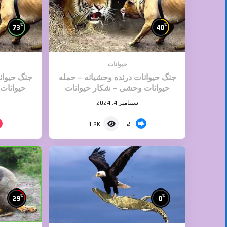
%
%
73
40
حیوانات
جنگ حیوانات درنده وحشیانه – حمله
جنگ حیوان
حیوانات وحشی – شکار حیوانات
حیوانات
سپتامبر 4, 2024
2
1.2K
%
%
29
0