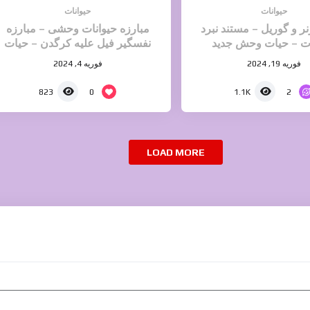
حیوانات
حیوانات
نر و گوریل – مستند نبرد
مبارزه حیوانات وحشی – مبارزه
ات – حیات وحش جدید
نفسگیر فیل علیه کرگدن – حیات
وحش دیدنی
فوریه 19, 2024
فوریه 4, 2024
0
2
823
1.1K
LOAD MORE