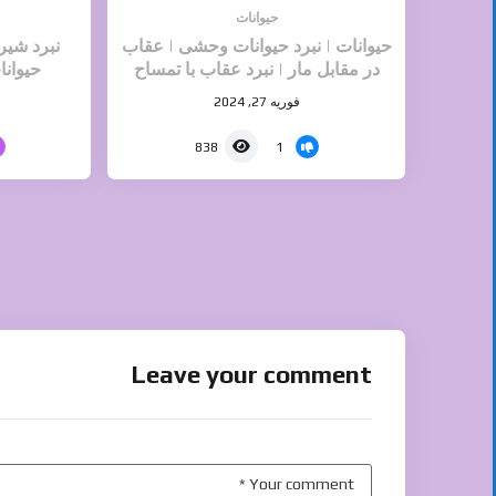
حیوانات
حیوانات | نبرد حیوانات وحشی | عقاب
نبرد شیر
در مقابل مار | نبرد عقاب با تمساح
حیوان
فوریه 27, 2024
1
838
Leave your comment