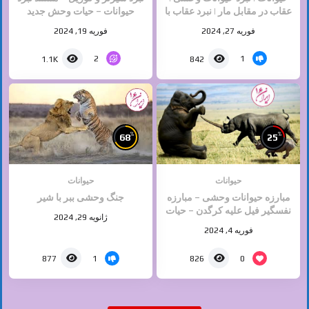
عقاب در مقابل مار | نبرد عقاب با
حیوانات – حیات وحش جدید
تمساح
فوریه 27, 2024
فوریه 19, 2024
2
1
1.1K
842
%
%
68
25
حیوانات
حیوانات
مبارزه حیوانات وحشی – مبارزه
جنگ وحشی ببر با شیر
نفسگیر فیل علیه کرگدن – حیات
ژانویه 29, 2024
وحش دیدنی
فوریه 4, 2024
1
0
877
826