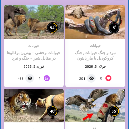
%
%
54
5
حیوانات
حیوانات
نبرد و جنگ حیوانات, جنگ
حیوانات وحشی – بهترین بوفالوها
کروکودیل با مار پایتون
در مقابل شیر – جنگ و نبرد
حیوانات – حیات وحش
جولای 6, 2026
فوریه 5, 2026
1
0
463
201
%
%
40
55