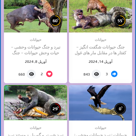
%
%
60
55
حیوانات
حیوانات
جنگ حیوانات شگفت انگیز –
نبرد و جنگ حیوانات وحشی –
کفتار ها در مقابل مار های غول
حیات وحش حیوانات – جنگ
پیکر
خطرناک حیوانات
آوریل 14, 2024
آوریل 8, 2024
2
3
660
843
%
%
29
0
حیوانات
حیوانات
حیوانات | نبرد حیوانات وحشی |
نبرد شیرنر و گوریل – مستند نبرد