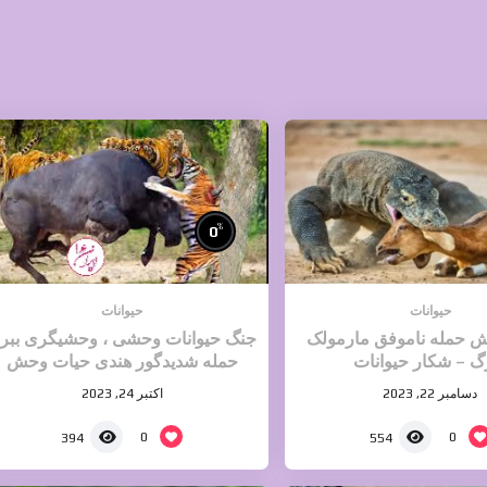
%
0
حیوانات
حیوانات
 حمله ناموفق مارمولک
جنگ حیوانات وحشی ، وحشیگری ببر 
گ – شکار حیوانات
حمله شدیدگور هندی حیات وحش
دسامبر 22, 2023
اکتبر 24, 2023
0
0
394
554