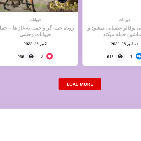
حیوانات
حیوانات
ی بوفالو عصبانی میشود و
روباه حیله گر و حمله به غاز ها – حمل
ماشین حمله میکند
حیوانات وحشی
دسامبر 28, 2022
اکتبر 23, 2022
0
1
236
618
LOAD MORE