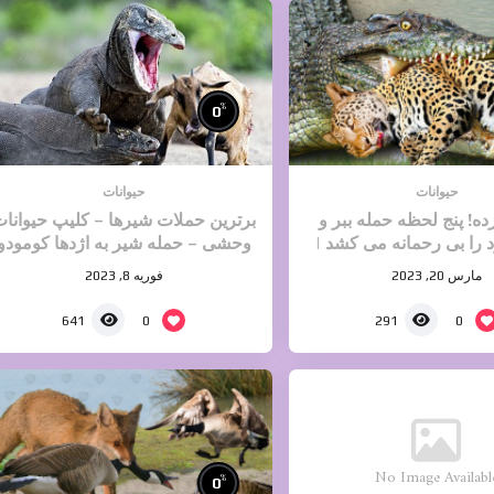
%
0
حیوانات
حیوانات
! پنج لحظه حمله ببر و
برترین حملات شیرها – کلیپ حیوانا
 را بی رحمانه می کشد |
وحشی – حمله شیر به اژدها کومودو
حیوانات وحشی
مارس 20, 2023
فوریه 8, 2023
0
0
641
291
No Image Availabl
%
0