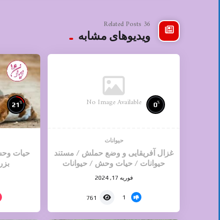
36 Related Posts
ویدیوهای مشابه
No Image Available
%
%
21
0
حیوانات
غزال آفریقایی و وضع حملش / مستند
حیات وحش
حیوانات / حیات وحش / حیوانات
بزر
وحشی
فوریه 17, 2024
1
761