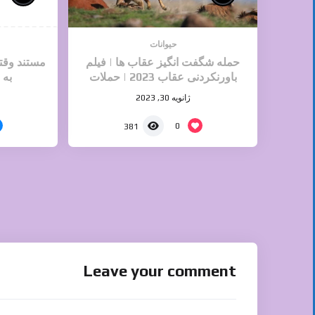
حیوانات
حمله شگفت انگیز عقاب ها | فیلم
مستند وقت
باورنکردنی عقاب 2023 | حملات
به 
حیوانات وحشی
ژانویه 30, 2023
0
381
Leave your comment