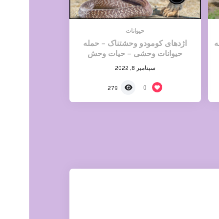
حیوانات
ه
اژدهای کومودو وحشتناک – حمله
حیوانات وحشی – حیات وحش
سپتامبر 8, 2022
0
279