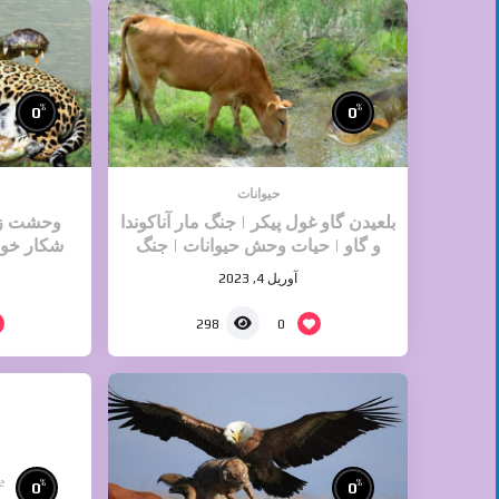
%
%
0
0
حیوانات
بلعیدن گاو غول پیکر | جنگ مار آناکوندا
وحشت زده
و گاو | حیات وحش حیوانات | جنگ
شکار خود
حیوانات
آوریل 4, 2023
0
298
e
%
%
0
0