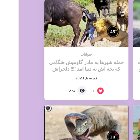
%
45
حیوانات
ت
حمله شیرها به مادر گاومیش هنگامی
که بچه اش به دنیا امد !!!! دلخراش
فوریه 6, 2023
0
274
%
30