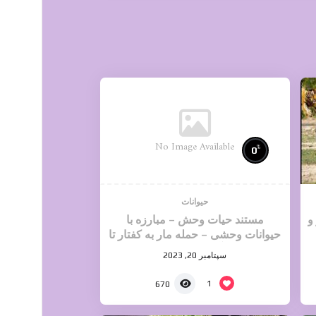
No Image Available
%
0
حیوانات
و
مستند حیات وحش – مبارزه با
حیوانات وحشی – حمله مار به کفتار تا
آخرین نفس
سپتامبر 20, 2023
1
670