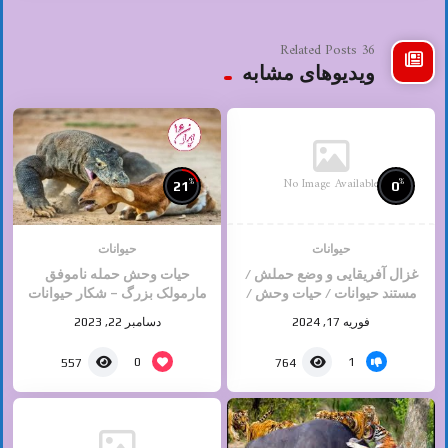
36 Related Posts
ویدیوهای مشابه
No Image Available
%
%
21
0
حیوانات
حیوانات
غزال آفریقایی و وضع حملش /
حیات وحش حمله ناموفق
مستند حیوانات / حیات وحش /
مارمولک بزرگ – شکار حیوانات
حیوانات وحشی
فوریه 17, 2024
دسامبر 22, 2023
0
1
557
764