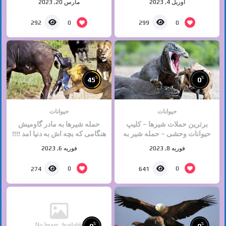
آوریل 4, 2023
مارس 20, 2023
0
0
292
299
%
%
45
0
حیوانات
حیوانات
برترین حملات شیرها – کلیپ
حمله شیرها به مادر گاومیش
حیوانات وحشی – حمله شیر به
هنگامی که بچه اش به دنیا امد !!!!
اژدها کومودو
دلخراش
فوریه 8, 2023
فوریه 6, 2023
0
0
274
641
No Image Available
%
%
0
0