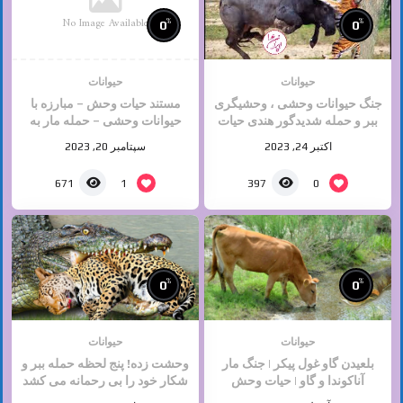
No Image Available
%
%
0
0
حیوانات
حیوانات
جنگ حیوانات وحشی ، وحشیگری
مستند حیات وحش – مبارزه با
ببر و حمله شدیدگور هندی حیات
حیوانات وحشی – حمله مار به
وحش
کفتار تا آخرین نفس
اکتبر 24, 2023
سپتامبر 20, 2023
1
0
671
397
%
%
0
0
حیوانات
حیوانات
بلعیدن گاو غول پیکر | جنگ مار
وحشت زده! پنج لحظه حمله ببر و
آناکوندا و گاو | حیات وحش
شکار خود را بی رحمانه می کشد
حیوانات | جنگ حیوانات
| حیوانات وحشی