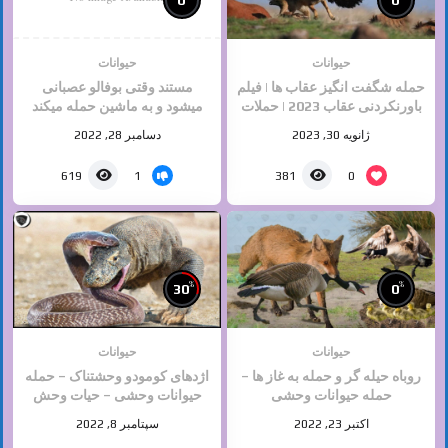
حیوانات
حیوانات
حمله شگفت انگیز عقاب ها | فیلم
مستند وقتی بوفالو عصبانی
باورنکردنی عقاب 2023 | حملات
میشود و به ماشین حمله میکند
حیوانات وحشی
ژانویه 30, 2023
دسامبر 28, 2022
1
0
619
381
%
%
30
0
حیوانات
حیوانات
روباه حیله گر و حمله به غاز ها –
اژدهای کومودو وحشتناک – حمله
حمله حیوانات وحشی
حیوانات وحشی – حیات وحش
اکتبر 23, 2022
سپتامبر 8, 2022