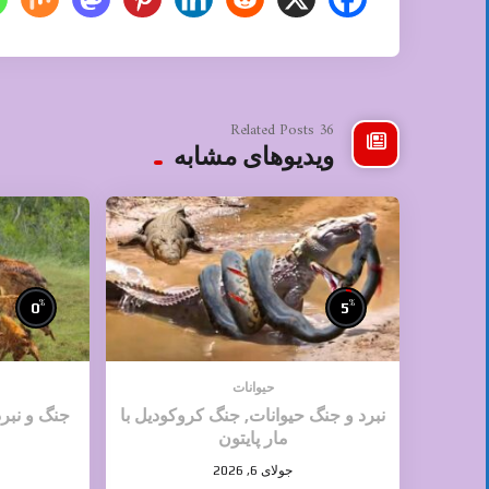
36 Related Posts
ویدیوهای مشابه
%
%
0
5
حیوانات
نبرد و جنگ حیوانات, جنگ کروکودیل با
جنگ و نبر
مار پایتون
جولای 6, 2026