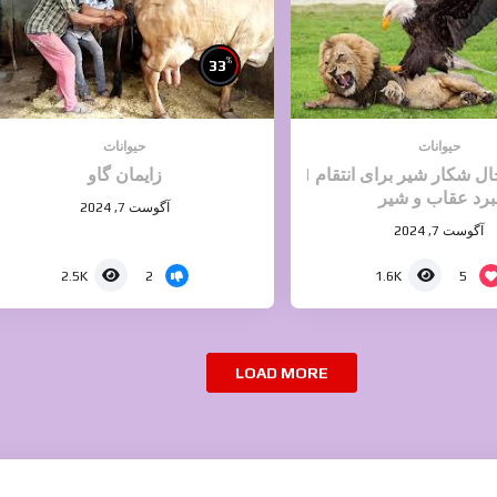
%
33
حیوانات
حیوانات
ل شکار شیر برای انتقام |
زایمان گاو
برد عقاب و شیر‎
آگوست 7, 2024
آگوست 7, 2024
2
5
2.5K
1.6K
LOAD MORE