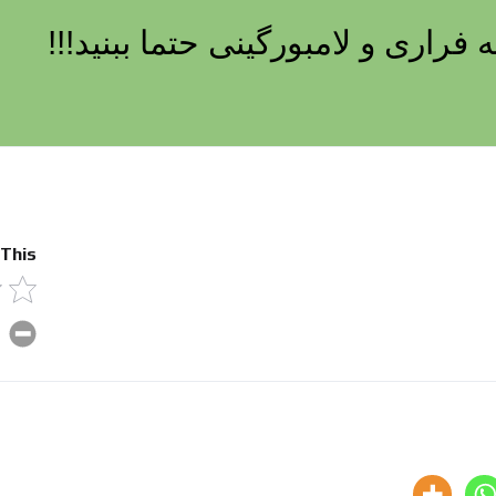
راری و لامبورگینی حتما ببنید!!!
 This