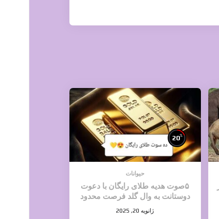
%
20
حیوانات
۵صوت هدیه طلای رایگان با دعوت
دوستانت به وال گلد فرصت محدود
ژانویه 20, 2025