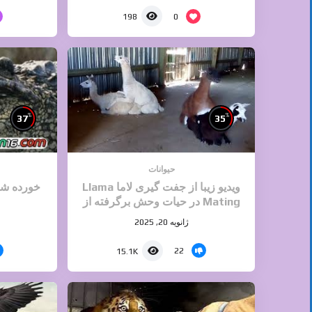
0
198
%
%
37
35
حیوانات
ویدیو زیبا از جفت گیری لاما Llama
خورده شد
Mating در حیات وحش برگرفته از
دسته جفت گیری حیوانات سایت ایران
ژانویه 20, 2025
۱۶
22
15.1K