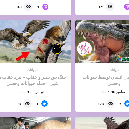
1
1
463
321
%
55
حیوانات
حیوانات
ن انسان توسط حیوانات
جنگ بین شیر و عقاب – نبرد عقاب با
وحشی
شیر – حمله حیوانات وحشی
دسامبر 10, 2024
نوامبر 30, 2024
1
3
2K
3.2K