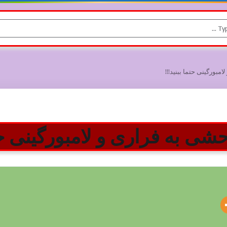
بورگینی حتما ببنید!!!
ی به فراری و لامبورگینی حتم