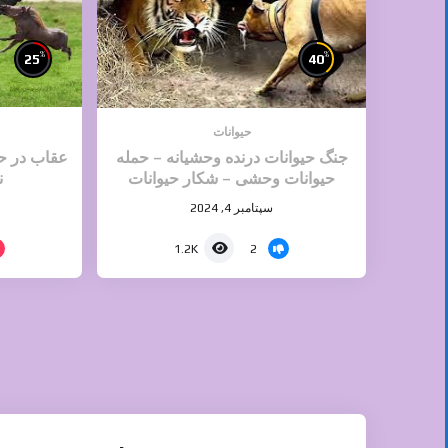
%
%
25
40
حیوانات
جنگ حیوانات درنده وحشیانه – حمله
عقاب در حا
حیوانات وحشی – شکار حیوانات
ن
سپتامبر 4, 2024
2
1.2K