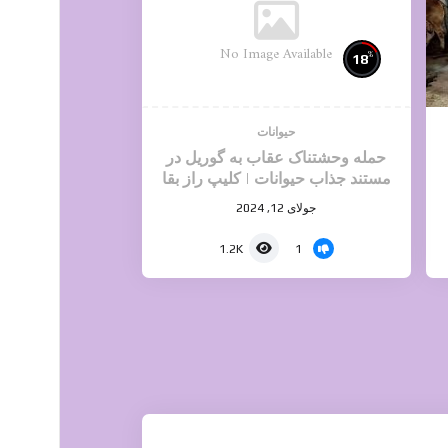
No Image Available
%
18
حیوانات
حمله وحشتناک عقاب به گوریل در
مستند جذاب حیوانات | کلیپ راز بقا
جولای 12, 2024
1
1.2K