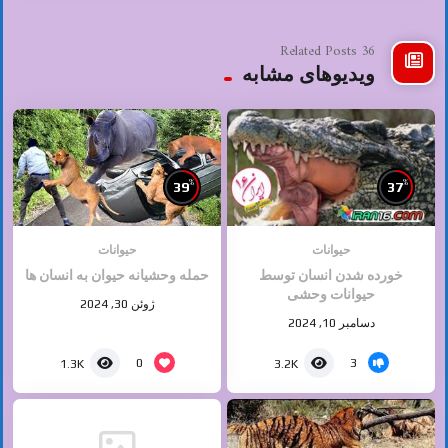
36 Related Posts
ویدیوهای مشابه
%
%
39
37
حیوانات
حیوانات
خورده شدن انسان توسط
حمله وحشیانه حیوان به انسان ها
حیوانات وحشی
ژوئن 30, 2024
دسامبر 10, 2024
0
3
1.3K
3.2K