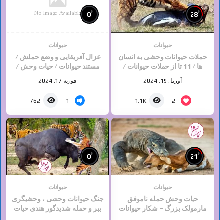
No Image Available
%
%
0
28
حیوانات
حیوانات
حملات حیوانات وحشی به انسان
غزال آفریقایی و وضع حملش /
ها / 11 تا از حملات حیوانات /
مستند حیوانات / حیات وحش /
حیات وحش
حیوانات وحشی
آوریل 19, 2024
فوریه 17, 2024
1
2
762
1.1K
%
%
0
21
حیوانات
حیوانات
حیات وحش حمله ناموفق
جنگ حیوانات وحشی ، وحشیگری
مارمولک بزرگ – شکار حیوانات
ببر و حمله شدیدگور هندی حیات
وحش