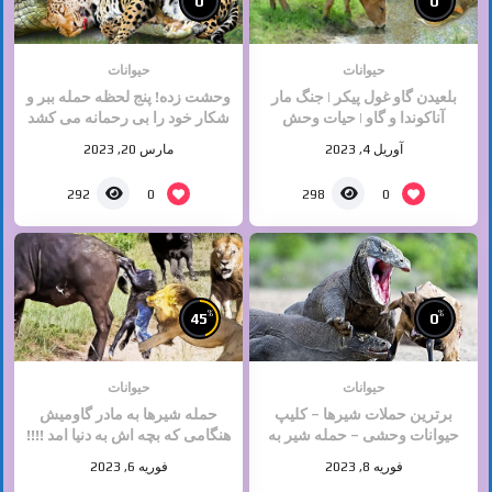
0
0
حیوانات
حیوانات
بلعیدن گاو غول پیکر | جنگ مار
وحشت زده! پنج لحظه حمله ببر و
آناکوندا و گاو | حیات وحش
شکار خود را بی رحمانه می کشد
حیوانات | جنگ حیوانات
| حیوانات وحشی
آوریل 4, 2023
مارس 20, 2023
0
0
292
298
%
%
45
0
حیوانات
حیوانات
برترین حملات شیرها – کلیپ
حمله شیرها به مادر گاومیش
حیوانات وحشی – حمله شیر به
هنگامی که بچه اش به دنیا امد !!!!
اژدها کومودو
دلخراش
فوریه 8, 2023
فوریه 6, 2023