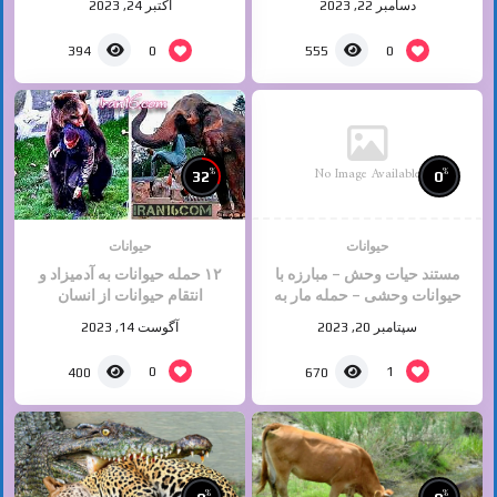
دسامبر 22, 2023
اکتبر 24, 2023
0
0
394
555
No Image Available
%
%
32
0
حیوانات
حیوانات
مستند حیات وحش – مبارزه با
۱۲ حمله حیوانات به آدمیزاد و
حیوانات وحشی – حمله مار به
انتقام حیوانات از انسان
کفتار تا آخرین نفس
سپتامبر 20, 2023
آگوست 14, 2023
0
1
400
670
%
%