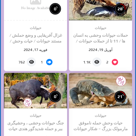
No Image Available
%
%
0
28
حیوانات
حیوانات
حملات حیوانات وحشی به انسان
غزال آفریقایی و وضع حملش /
ها / 11 تا از حملات حیوانات /
مستند حیوانات / حیات وحش /
حیات وحش
حیوانات وحشی
آوریل 19, 2024
فوریه 17, 2024
1
2
762
1.1K
%
%
0
21
حیوانات
حیوانات
حیات وحش حمله ناموفق
جنگ حیوانات وحشی ، وحشیگری
مارمولک بزرگ – شکار حیوانات
ببر و حمله شدیدگور هندی حیات
وحش