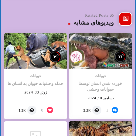
36 Related Posts
ویدیوهای مشابه
%
%
39
37
حیوانات
حیوانات
خورده شدن انسان توسط
حمله وحشیانه حیوان به انسان ها
حیوانات وحشی
ژوئن 30, 2024
دسامبر 10, 2024
0
3
1.3K
3.2K