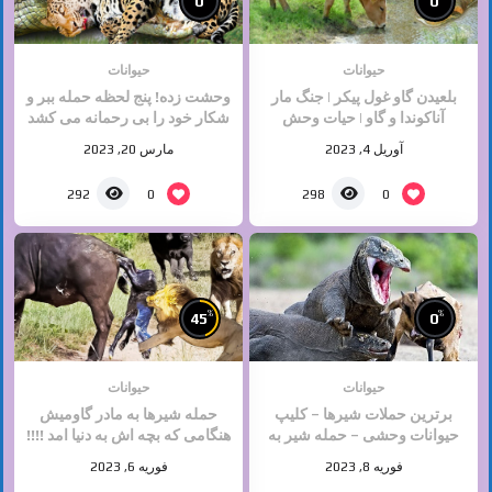
0
0
حیوانات
حیوانات
بلعیدن گاو غول پیکر | جنگ مار
وحشت زده! پنج لحظه حمله ببر و
آناکوندا و گاو | حیات وحش
شکار خود را بی رحمانه می کشد
حیوانات | جنگ حیوانات
| حیوانات وحشی
آوریل 4, 2023
مارس 20, 2023
0
0
292
298
%
%
45
0
حیوانات
حیوانات
برترین حملات شیرها – کلیپ
حمله شیرها به مادر گاومیش
حیوانات وحشی – حمله شیر به
هنگامی که بچه اش به دنیا امد !!!!
اژدها کومودو
دلخراش
فوریه 8, 2023
فوریه 6, 2023