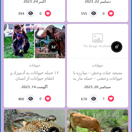
دسامبر 22, 2023
اکتبر 24, 2023
0
0
394
555
No Image Available
%
%
32
0
حیوانات
حیوانات
مستند حیات وحش – مبارزه با
۱۲ حمله حیوانات به آدمیزاد و
حیوانات وحشی – حمله مار به
انتقام حیوانات از انسان
کفتار تا آخرین نفس
سپتامبر 20, 2023
آگوست 14, 2023
0
1
400
670
%
%