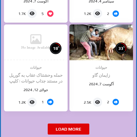
سپتامبر 4, 2024
آگوست 7, 2024
5
2
1.7K
1.2K
No Image Available
%
%
18
33
حیوانات
حیوانات
زایمان گاو
حمله وحشتناک عقاب به گوریل
در مستند جذاب حیوانات | کلیپ
آگوست 7, 2024
راز بقا
جولای 12, 2024
1
2
1.2K
2.5K
LOAD MORE