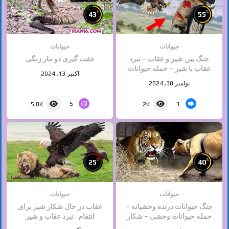
%
%
43
55
حیوانات
حیوانات
جنگ بین شیر و عقاب – نبرد
جفت گیری دو مار زنگی
عقاب با شیر – حمله حیوانات
اکتبر 13, 2024
وحشی
نوامبر 30, 2024
5
1
5.8K
2K
%
%
25
40
حیوانات
حیوانات
جنگ حیوانات درنده وحشیانه –
عقاب در حال شکار شیر برای
حمله حیوانات وحشی – شکار
انتقام | نبرد عقاب و شیر‎
حیوانات