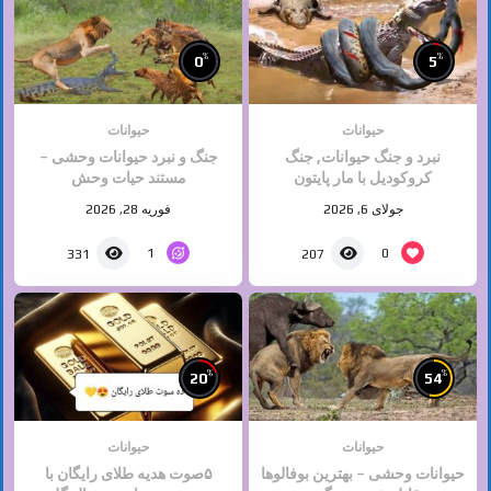
%
%
0
5
حیوانات
حیوانات
نبرد و جنگ حیوانات, جنگ
جنگ و نبرد حیوانات وحشی –
کروکودیل با مار پایتون
مستند حیات وحش
جولای 6, 2026
فوریه 28, 2026
1
0
331
207
%
%
20
54
حیوانات
حیوانات
حیوانات وحشی – بهترین بوفالوها
۵صوت هدیه طلای رایگان با