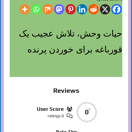
حیات وحش، تلاش عجیب یک
قورباغه برای خوردن پرنده
Reviews
User Score
%
0
0 ratings
Rate This