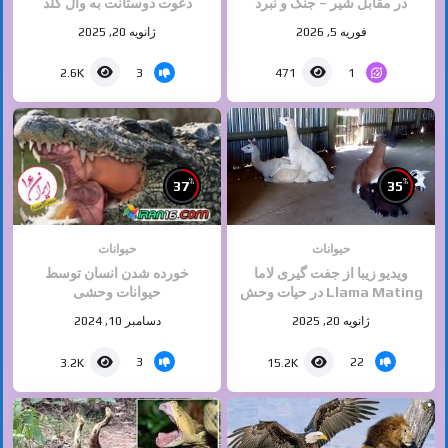
در مقابل شیر – جنگ و نبرد
دعوت دوستانت به وال گلد
حیوانات – حیات وحش
فرصت محدود
فوریه 5, 2026
ژانویه 20, 2025
3
1
2.6K
471
%
%
37
35
حیوانات
حیوانات
ویدیو زیبا از جفت گیری لاما
خورده شدن انسان توسط
Llama Mating در حیات وحش
حیوانات وحشی
برگرفته از دسته جفت گیری
ژانویه 20, 2025
دسامبر 10, 2024
حیوانات سایت ایران ۱۶
3
22
3.2K
15.2K