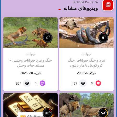
36 Related Posts
ویدیوهای مشابه
%
%
0
5
حیوانات
حیوانات
نبرد و جنگ حیوانات, جنگ
جنگ و نبرد حیوانات وحشی –
کروکودیل با مار پایتون
مستند حیات وحش
جولای 6, 2026
فوریه 28, 2026
1
0
321
197
%
%
20
54