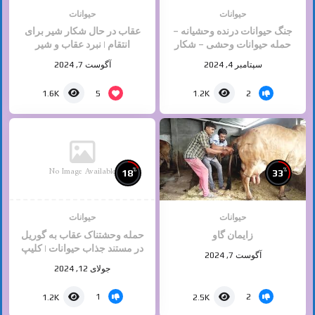
حیوانات
حیوانات
جنگ حیوانات درنده وحشیانه –
عقاب در حال شکار شیر برای
حمله حیوانات وحشی – شکار
انتقام | نبرد عقاب و شیر‎
حیوانات
سپتامبر 4, 2024
آگوست 7, 2024
5
2
1.6K
1.2K
No Image Available
%
%
18
33
حیوانات
حیوانات
زایمان گاو
حمله وحشتناک عقاب به گوریل
در مستند جذاب حیوانات | کلیپ
آگوست 7, 2024
راز بقا
جولای 12, 2024
1
2
1.2K
2.5K