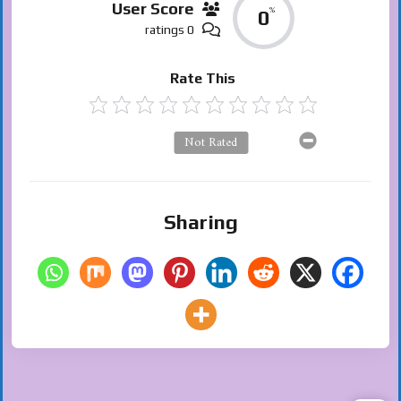
User Score
%
0
0 ratings
Rate This
Not Rated
Sharing