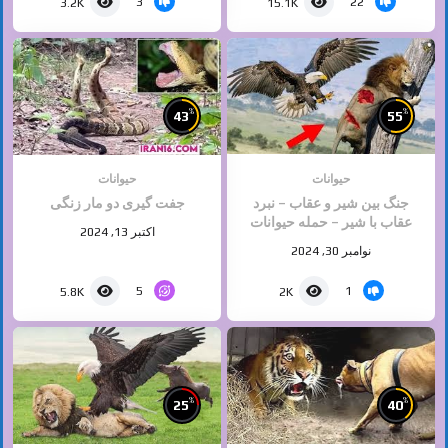
3
22
3.2K
15.1K
%
%
43
55
حیوانات
حیوانات
جنگ بین شیر و عقاب – نبرد
جفت گیری دو مار زنگی
عقاب با شیر – حمله حیوانات
اکتبر 13, 2024
وحشی
نوامبر 30, 2024
5
1
5.8K
2K
%
%
25
40