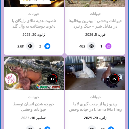
حیوانات
حیوانات
حیوانات وحشی – بهترین بوفالوها
۵صوت هدیه طلای رایگان با
در مقابل شیر – جنگ و نبرد
دعوت دوستانت به وال گلد
حیوانات – حیات وحش
فرصت محدود
فوریه 5, 2026
ژانویه 20, 2025
3
1
2.6K
462
%
%
37
35
حیوانات
حیوانات
ویدیو زیبا از جفت گیری لاما
خورده شدن انسان توسط
Llama Mating در حیات وحش
حیوانات وحشی
برگرفته از دسته جفت گیری
ژانویه 20, 2025
دسامبر 10, 2024
حیوانات سایت ایران ۱۶