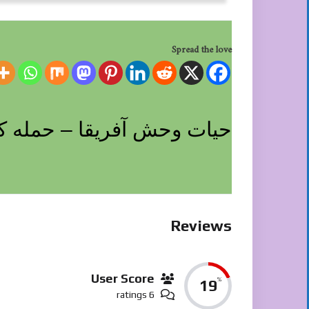
Spread the love
حیات وحش آفریقا – حمله کف
Reviews
User Score
%
19
6 ratings