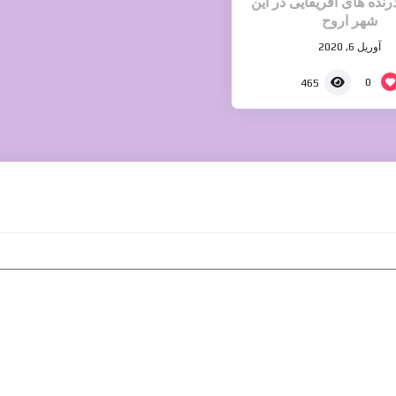
رنده های افریقایی در این
شهر اروح
آوریل 6, 2020
0
465