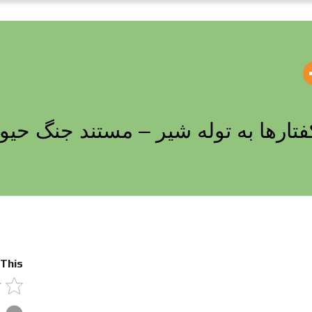
تارها به توله شیر – مستند جنگ حیوا
 This