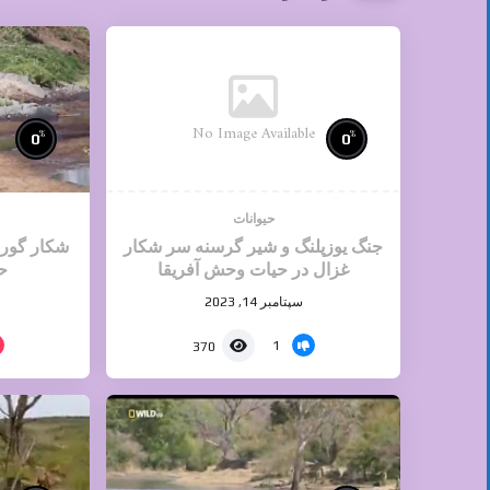
No Image Available
%
%
0
0
حیوانات
جنگ یوزپلنگ و شیر گرسنه سر شکار
شکار گور
غزال در حیات وحش آفریقا
ح
سپتامبر 14, 2023
1
370