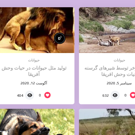
%
0
حیوانات
حیوانات
خر توسط شیرهای گرسنه
تولید مثل حیوانات در حیات وحش
یات وحش افریقا
آفریقا
سپتامبر 5, 2020
آگوست 12, 2020
0
0
404
632