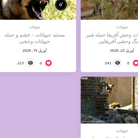
%
0
حیوانات
حیوانات
یات وحش آفریقا حمله شیر
مستند حیوانات – خشم و حمله
سگ وحشی آفریقایی
حیوانات وحشی
آوریل 22, 2020
آوریل 19, 2020
0
0
223
543
حیوانات