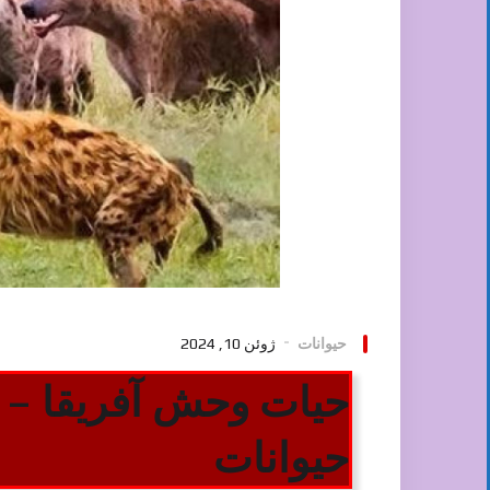
حیوانات
ژوئن 10, 2024
حیات وحش آفریقا – ح
حیوانات