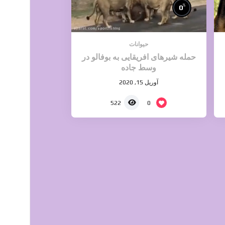
%
0
حیوانات
حمله شیرهای افریقایی به بوفالو در
وسط جاده
آوریل 15, 2020
0
522