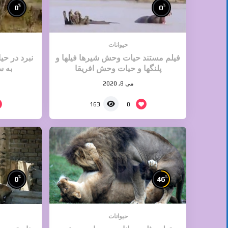
%
%
0
0
حیوانات
فیلم مستند حیات وحش شیرها فیلها و
نبرد در ح
پلنگها و حیات وحش افریقا
به 
می 8, 2020
0
163
%
%
0
46
حیوانات