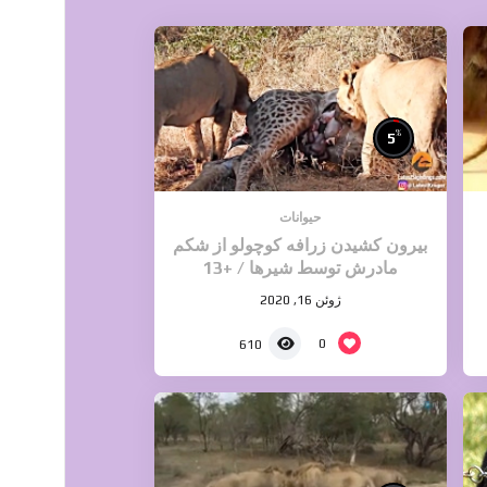
%
5
حیوانات
بیرون کشیدن زرافه کوچولو از شکم
مادرش توسط شیرها / +13
ژوئن 16, 2020
0
610