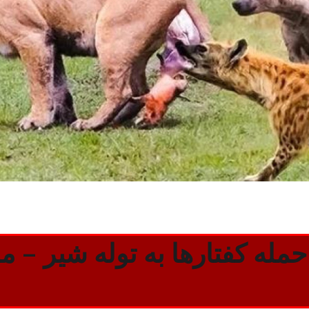
مله کفتارها به توله شیر – م