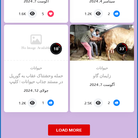
سپتامبر 4, 2024
آگوست 7, 2024
5
2
1.6K
1.2K
No Image Available
%
%
18
33
حیوانات
حیوانات
زایمان گاو
حمله وحشتناک عقاب به گوریل
در مستند جذاب حیوانات | کلیپ
آگوست 7, 2024
راز بقا
جولای 12, 2024
1
2
1.2K
2.5K
LOAD MORE