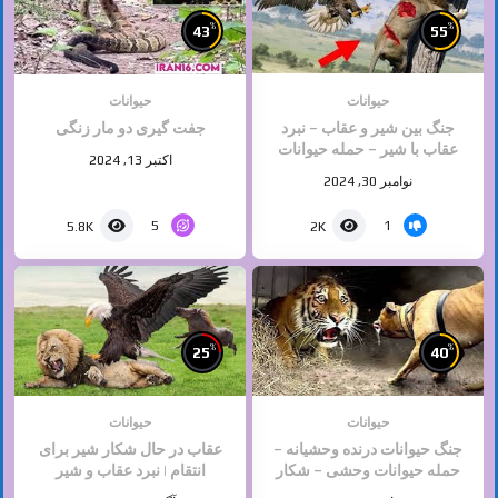
%
%
43
55
حیوانات
حیوانات
جنگ بین شیر و عقاب – نبرد
جفت گیری دو مار زنگی
عقاب با شیر – حمله حیوانات
اکتبر 13, 2024
وحشی
نوامبر 30, 2024
5
1
5.8K
2K
%
%
25
40
حیوانات
حیوانات
جنگ حیوانات درنده وحشیانه –
عقاب در حال شکار شیر برای
حمله حیوانات وحشی – شکار
انتقام | نبرد عقاب و شیر‎
حیوانات