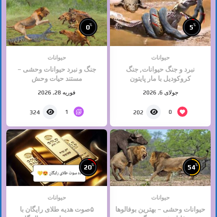
%
%
0
5
حیوانات
حیوانات
نبرد و جنگ حیوانات, جنگ
جنگ و نبرد حیوانات وحشی –
کروکودیل با مار پایتون
مستند حیات وحش
جولای 6, 2026
فوریه 28, 2026
1
0
324
202
%
%
20
54
حیوانات
حیوانات
حیوانات وحشی – بهترین بوفالوها
۵صوت هدیه طلای رایگان با