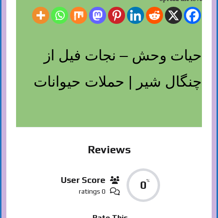
حیات وحش – نجات فیل از
چنگال شیر | حملات حیوانات
Reviews
User Score
%
0
0 ratings
Rate This