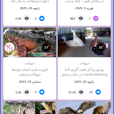
در مقابل شیر – جنگ و نبرد
دعوت دوستانت به وال گلد
حیوانات – حیات وحش
فرصت محدود
فوریه 5, 2026
ژانویه 20, 2025
3
1
2.6K
465
%
%
37
35
حیوانات
حیوانات
ویدیو زیبا از جفت گیری لاما
خورده شدن انسان توسط
Llama Mating در حیات وحش
حیوانات وحشی
برگرفته از دسته جفت گیری
ژانویه 20, 2025
دسامبر 10, 2024
حیوانات سایت ایران ۱۶
3
22
3.2K
15.2K