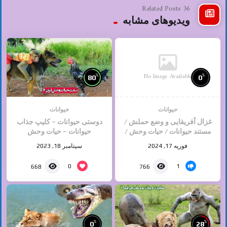
36 Related Posts
ویدیوهای مشابه
No Image Available
%
%
80
0
حیوانات
حیوانات
غزال آفریقایی و وضع حملش /
دوستی حیوانات – کلیپ جذاب
مستند حیوانات / حیات وحش /
حیوانات – حیات وحش
حیوانات وحشی
فوریه 17, 2024
سپتامبر 18, 2023
0
1
668
766
%
%
0
28