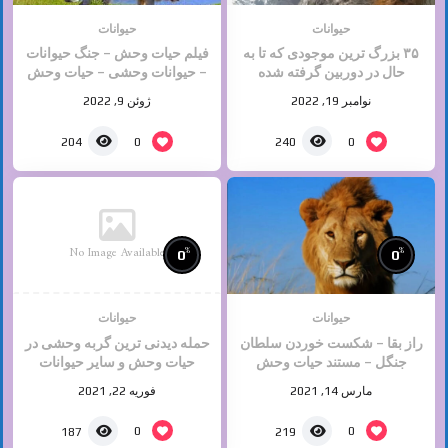
حیوانات
حیوانات
۳۵ بزرگ ترین موجودی که تا به
فیلم حیات وحش – جنگ حیوانات
حال در دوربین گرفته شده
– حیوانات وحشی – حیات وحش
– مستند ۲۰۲۲
نوامبر 19, 2022
ژوئن 9, 2022
0
0
204
240
No Image Available
%
%
0
0
حیوانات
حیوانات
راز بقا – شکست خوردن سلطان
حمله دیدنی ترین گربه وحشی در
جنگل – مستند حیات وحش
حیات وحش و سایر حیوانات
مارس 14, 2021
فوریه 22, 2021
0
0
187
219