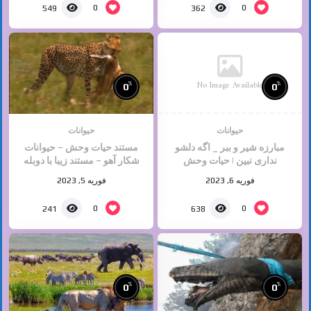
0
0
549
362
No Image Available
%
%
0
0
حیوانات
حیوانات
مبارزه شیر و ببر _ اگه دلشو
مستند حیات وحش – حیوانات
نداری نبین | حیات وحش
شکار آهو – مستند زیبا با دوبله
افغانی
فوریه 6, 2023
فوریه 5, 2023
0
0
241
638
%
%
0
0