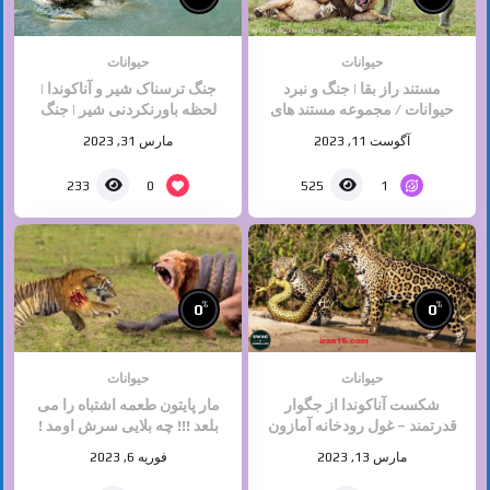
حیوانات
حیوانات
مستند راز بقا | جنگ و نبرد
جنگ ترسناک شیر و آناکوندا |
حیوانات / مجموعه مستند های
لحظه باورنکردنی شیر | جنگ
حیات وحش ایران و جهان
حیوانات ,حیات وحش
آگوست 11, 2023
مارس 31, 2023
0
1
233
525
%
%
0
0
حیوانات
حیوانات
شکست آناکوندا از جگوار
مار پایتون طعمه اشتباه را می
قدرتمند – غول رودخانه آمازون
بلعد !!! چه بلایی سرش اومد !
پایتون – حیات حیوانات وحشی
حیات وحش
مارس 13, 2023
فوریه 6, 2023