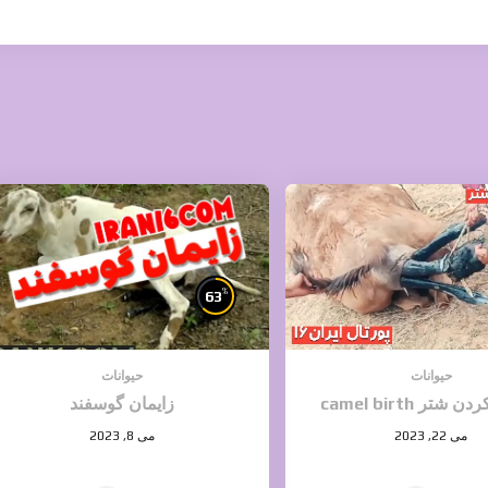
%
63
حیوانات
حیوانات
شتر camel birth
زایمان گوسفند
می 22, 2023
می 8, 2023