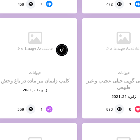
1
1
460
472
No Image Available
No Image Availabl
%
0
حیوانات
حیوانات
هی گوپی خیلی عجیب و غیر
کلیپ زایمان ببر ماده در باغ وحش
طبیعی
ژانویه 20, 2021
ژانویه 21, 2021
1
0
559
690