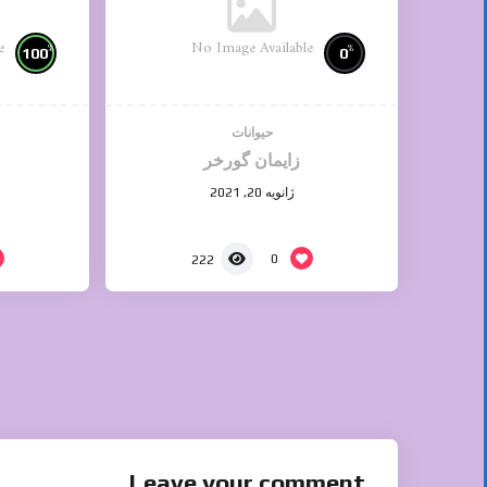
e
No Image Available
%
%
100
0
حیوانات
زایمان گورخر
ژانویه 20, 2021
0
222
Leave your comment