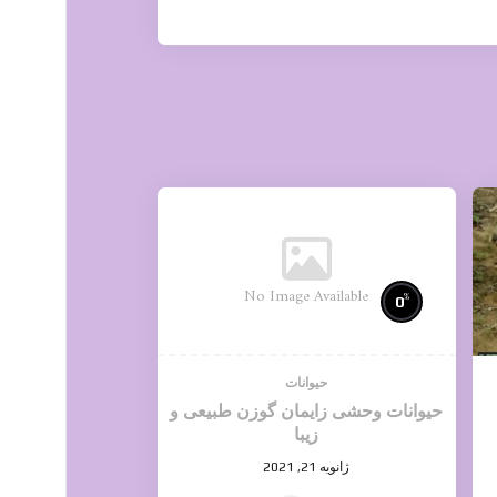
No Image Available
%
0
حیوانات
حیوانات وحشی زایمان گوزن طبیعی و
زیبا
ژانویه 21, 2021