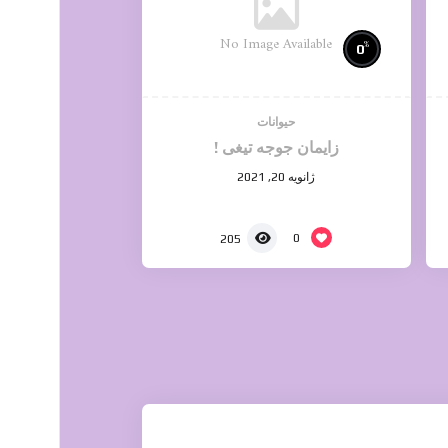
No Image Available
%
0
حیوانات
زایمان جوجه تیغی !
ژانویه 20, 2021
0
205