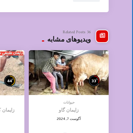
36 Related Posts
ویدیوهای مشابه
%
%
44
33
حیوانات
زایمان گاو
زایمان کردن 
آگوست 7, 2024