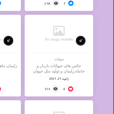
2
2.5K
e
No Image Available
%
%
0
0
حیوانات
عکس های حیوانات باردار و
زایمان ما
حامله,زایمان و تولید مثل حیوان
ژانویه 21, 2021
0
573