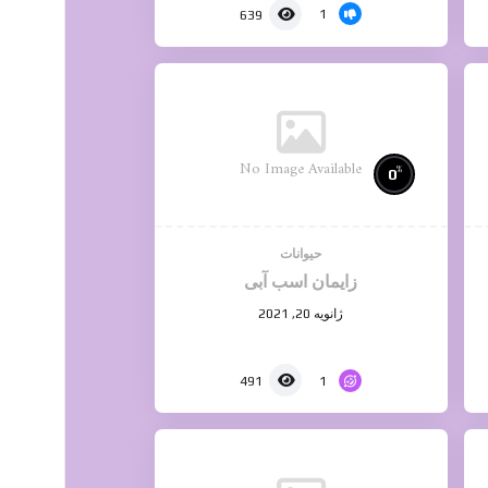
1
639
No Image Available
%
0
حیوانات
زایمان اسب آبی
ژانویه 20, 2021
1
491