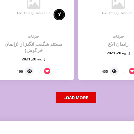
No Image Available
No Image Availabl
%
0
حیوانات
حیوانات
زایمان الاغ
مستند شگفت انگیز از (زایمان
خرگوش)
ژانویه 20, 2021
ژانویه 20, 2021
0
0
190
455
LOAD MORE