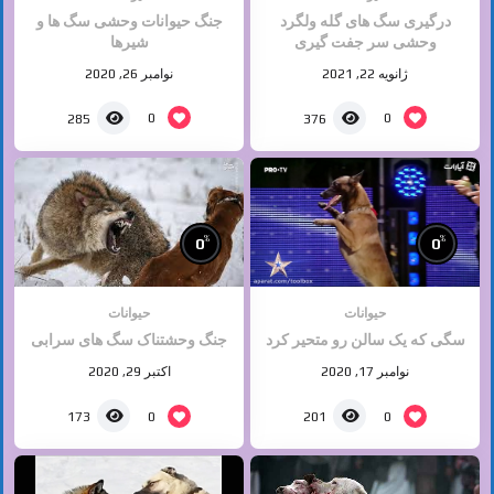
درگیری سگ های گله ولگرد
جنگ حیوانات وحشی سگ ها و
وحشی سر جفت گیری
شیرها
ژانویه 22, 2021
نوامبر 26, 2020
0
0
285
376
%
%
0
0
حیوانات
حیوانات
سگی که یک سالن رو متحیر کرد
جنگ وحشتناک سگ های سرابی
نوامبر 17, 2020
اکتبر 29, 2020
0
0
173
201