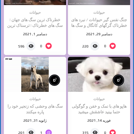
حیوانات
حیوانات
جنگ نفس گیر حیوانات / نبرد های
خطرناک ترین سگ های جهان |
خطرناک گرگهای کانگال و سگ ها
سگ های خطرناک | ترسناک ترین
/ حیات وحش
سگ ها 2021
دسامبر 29, 2021
دسامبر 1, 2021
0
0
596
220
%
%
0
0
حیوانات
حیوانات
هاپو های با نمک و خفن و گوگولی
سگ های وحشی که زنجیر خود را
حتما بینید عاشقش میشید
پاره میکنند
فوریه 14, 2021
ژانویه 31, 2021
1
0
201
315