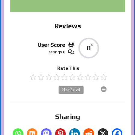
Reviews
User Score
%
0
0 ratings
Rate This
Not Rated
Sharing