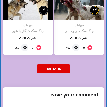
%
%
0
60
حیوانات
حیوانات
جنگ سگ های وحشی
جنگ سگ کانگال با شیر
اکتبر 27, 2020
اکتبر 27, 2020
0
0
363
402
LOAD MORE
Leave your comment