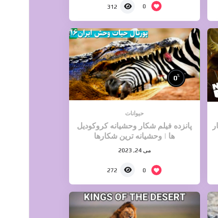
0
312
%
0
حیوانات
ر
پانزده فیلم شکار وحشیانه کروکودیل
ها | وحشیانه ترین شکارها
می 24, 2023
0
272