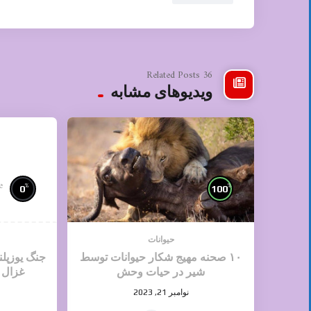
36 Related Posts
ویدیوهای مشابه
e
%
%
0
100
حیوانات
۱۰ صحنه مهیج شکار حیوانات توسط
جنگ یوزپل
شیر در حیات وحش
غزال 
نوامبر 21, 2023