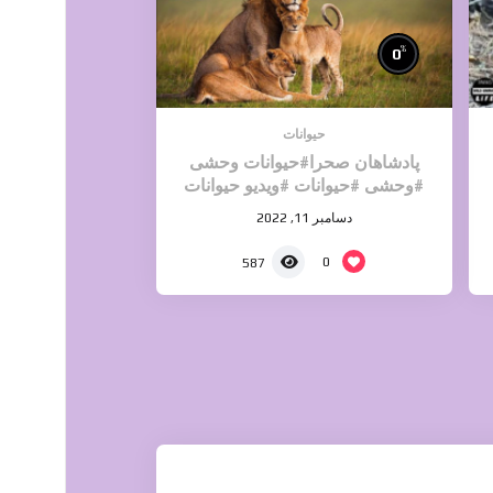
%
0
حیوانات
پادشاهان صحرا#حیوانات وحشی
#وحشی #حیوانات #ویدیو حیوانات
دسامبر 11, 2022
0
587