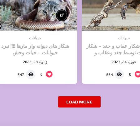
%
0
حیوانات
حیوانات
شکار عقاب و جغد – شکار
شکار های دیوانه وار مارها !!!! نبرد
ت توسط جغد وعقاب و
حیوانات – حیات وحش
شکارهاوک
فوریه 24, 2023
ژانویه 23, 2023
0
0
547
654
LOAD MORE