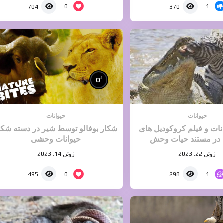
0
1
704
370
%
0
حیوانات
حیوانات
نات و فیلم کروکودیل های
شکار بوفالو توسط شیر در دسته شکا
در مستند حیات وحش
حیوانات وحشی
ژوئن 22, 2023
ژوئن 14, 2023
0
1
495
298