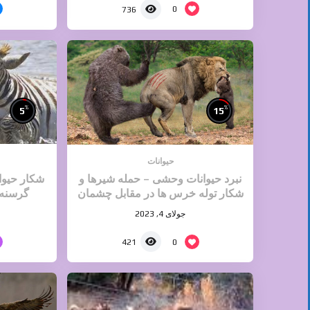
0
736
%
%
5
15
حیوانات
نبرد حیوانات وحشی – حمله شیرها و
شکار حیوا
شکار توله خرس ها در مقابل چشمان
گرسنه 
مادرانشان
جولای 4, 2023
0
421