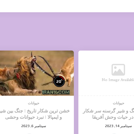
No Image Availabl
%
20
حیوانات
حیوانات
نگ و شیر گرسنه سر شکار
خشن ترین شکار تاریخ | جنگ بین شی
در حیات وحش آفریقا
و ایمپالا | نبرد حیوانات وحشی
سپتامبر 14, 2023
سپتامبر 6, 2023