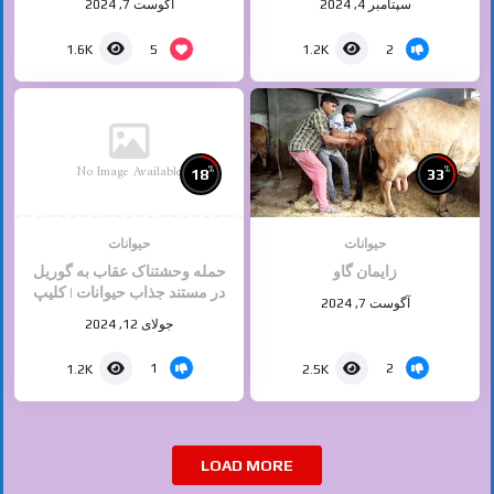
سپتامبر 4, 2024
آگوست 7, 2024
5
2
1.6K
1.2K
No Image Available
%
%
18
33
حیوانات
حیوانات
زایمان گاو
حمله وحشتناک عقاب به گوریل
در مستند جذاب حیوانات | کلیپ
آگوست 7, 2024
راز بقا
جولای 12, 2024
1
2
1.2K
2.5K
LOAD MORE