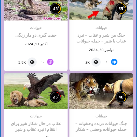
%
%
43
55
حیوانات
حیوانات
جنگ بین شیر و عقاب – نبرد
جفت گیری دو مار زنگی
عقاب با شیر – حمله حیوانات
اکتبر 13, 2024
وحشی
نوامبر 30, 2024
5
1
5.8K
2K
%
%
25
40
حیوانات
حیوانات
جنگ حیوانات درنده وحشیانه –
عقاب در حال شکار شیر برای
حمله حیوانات وحشی – شکار
انتقام | نبرد عقاب و شیر‎
حیوانات