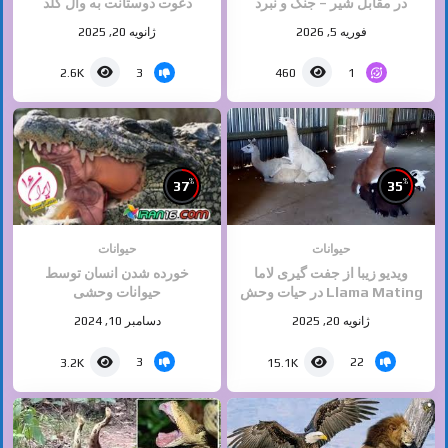
در مقابل شیر – جنگ و نبرد
دعوت دوستانت به وال گلد
حیوانات – حیات وحش
فرصت محدود
فوریه 5, 2026
ژانویه 20, 2025
3
1
2.6K
460
%
%
37
35
حیوانات
حیوانات
ویدیو زیبا از جفت گیری لاما
خورده شدن انسان توسط
Llama Mating در حیات وحش
حیوانات وحشی
برگرفته از دسته جفت گیری
ژانویه 20, 2025
دسامبر 10, 2024
حیوانات سایت ایران ۱۶
3
22
3.2K
15.1K