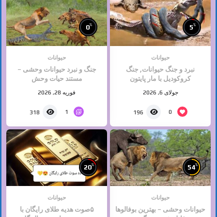
%
%
0
5
حیوانات
حیوانات
نبرد و جنگ حیوانات, جنگ
جنگ و نبرد حیوانات وحشی –
کروکودیل با مار پایتون
مستند حیات وحش
جولای 6, 2026
فوریه 28, 2026
1
0
318
196
%
%
20
54
حیوانات
حیوانات
حیوانات وحشی – بهترین بوفالوها
۵صوت هدیه طلای رایگان با