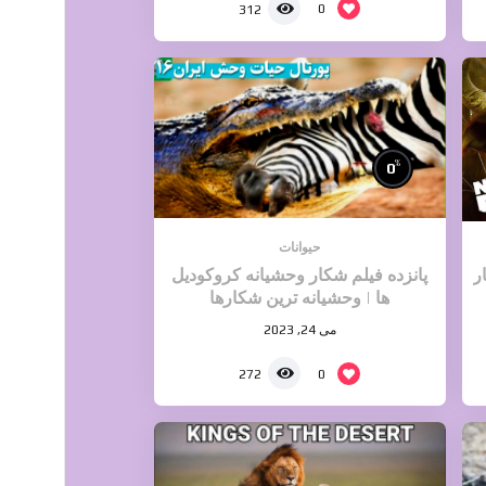
0
312
%
0
حیوانات
ر
پانزده فیلم شکار وحشیانه کروکودیل
ها | وحشیانه ترین شکارها
می 24, 2023
0
272