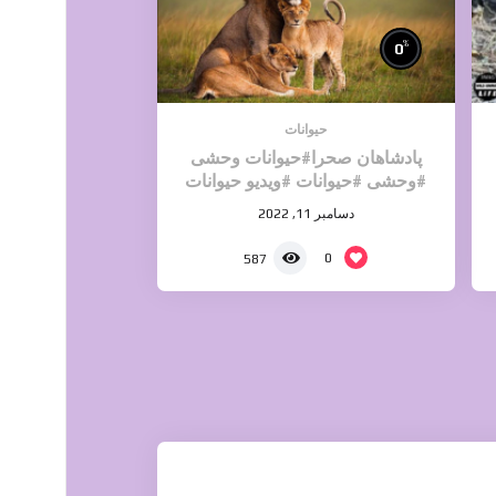
%
0
حیوانات
پادشاهان صحرا#حیوانات وحشی
#وحشی #حیوانات #ویدیو حیوانات
دسامبر 11, 2022
0
587