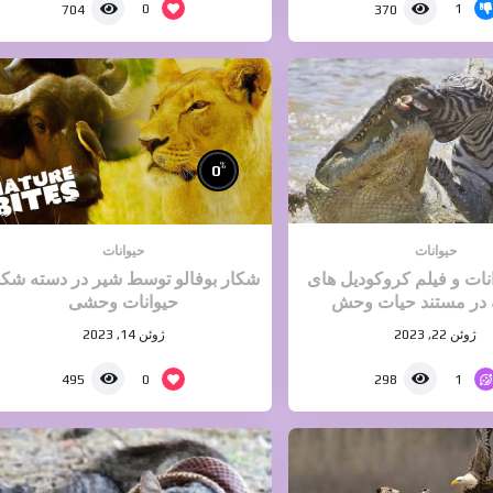
0
1
704
370
%
0
حیوانات
حیوانات
نات و فیلم کروکودیل های
شکار بوفالو توسط شیر در دسته شکا
در مستند حیات وحش
حیوانات وحشی
ژوئن 22, 2023
ژوئن 14, 2023
0
1
495
298