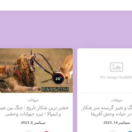
No Image Availabl
%
20
حیوانات
حیوانات
نگ و شیر گرسنه سر شکار
خشن ترین شکار تاریخ | جنگ بین شی
در حیات وحش آفریقا
و ایمپالا | نبرد حیوانات وحشی
سپتامبر 14, 2023
سپتامبر 6, 2023