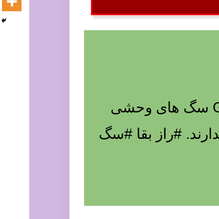
فیلم شکار گروهی سگ های وحشی Group hunting of wild dogs سگ های وحشی
رند. #راز بقا #سگ