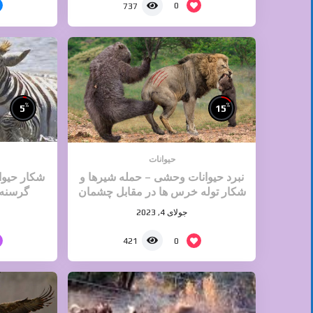
0
737
%
%
5
15
حیوانات
نبرد حیوانات وحشی – حمله شیرها و
شکار حیوا
شکار توله خرس ها در مقابل چشمان
گرسنه 
مادرانشان
جولای 4, 2023
0
421