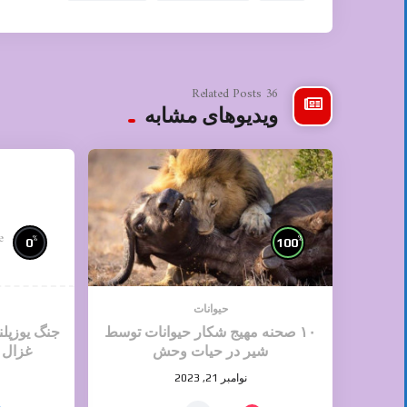
36 Related Posts
ویدیوهای مشابه
e
%
%
0
100
حیوانات
۱۰ صحنه مهیج شکار حیوانات توسط
جنگ یوزپل
شیر در حیات وحش
غزال 
نوامبر 21, 2023