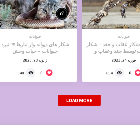
%
0
حیوانات
حیوانات
شکار عقاب و جغد – شکار
شکار های دیوانه وار مارها !!!! نبرد
ت توسط جغد وعقاب و
حیوانات – حیات وحش
شکارهاوک
فوریه 24, 2023
ژانویه 23, 2023
0
0
548
654
LOAD MORE