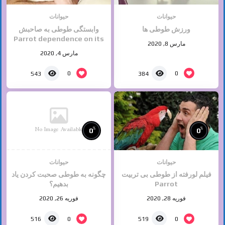
حیوانات
حیوانات
ورزش طوطی ها
وابستگی طوطی به صاحبش
Parrot dependence on its
مارس 8, 2020
owner
مارس 4, 2020
0
0
543
384
No Image Available
%
%
0
0
حیوانات
حیوانات
فیلم لورفته از طوطی بی تربیت
چگونه به طوطی صحبت کردن یاد
Parrot
بدهیم؟
فوریه 28, 2020
فوریه 26, 2020
0
0
516
519