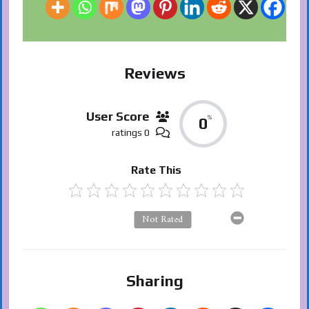
Reviews
User Score
%
0
0 ratings
Rate This
Not Rated
Sharing