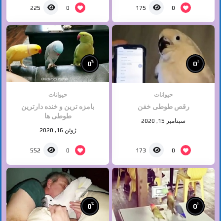
0
0
225
175
%
%
0
0
حیوانات
حیوانات
رقص طوطی خفن
بامزه ترین و خنده دارترین
طوطی ها
سپتامبر 15, 2020
ژوئن 16, 2020
0
0
552
173
%
%
0
0