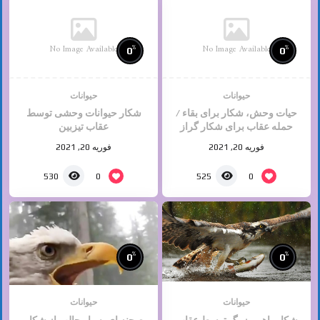
No Image Available
No Image Available
%
%
0
0
حیوانات
حیوانات
حیات وحش، شکار برای بقاء /
شکار حیوانات وحشی توسط
حمله عقاب برای شکار گراز
عقاب تیزبین
فوریه 20, 2021
فوریه 20, 2021
0
0
530
525
%
%
0
0
حیوانات
حیوانات
شکارماهی بزرگ توسط عقاب
صحنه ای بسیار جالب از شکار