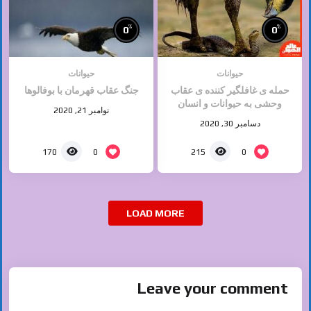
%
%
0
0
حیوانات
حیوانات
حمله ی غافلگیر کننده ی عقاب
جنگ عقاب قهرمان با بوفالوها
وحشی به حیوانات و انسان
نوامبر 21, 2020
دسامبر 30, 2020
0
0
170
215
LOAD MORE
Leave your comment