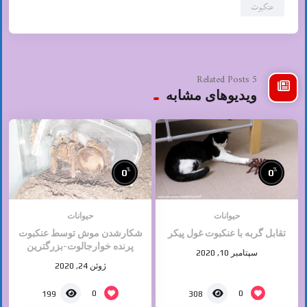
عنکبوت
5 Related Posts
ویدیوهای مشابه
%
%
0
0
حیوانات
حیوانات
تقابل گربه با عنکبوت غول پیکر
شکارشدن موش توسط عنکبوت
پرنده خوارجالوت-بزرگترین
سپتامبر 10, 2020
عنکبوت دنیا
ژوئن 24, 2020
0
0
199
308