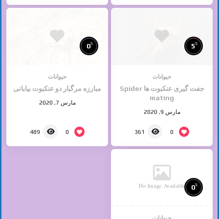
%
%
0
5
حیوانات
حیوانات
جفت گیری عنکبوت ها Spider
مبارزه مرگبار دو عنکبوت بیابانی
mating
مارس 7, 2020
مارس 9, 2020
0
0
489
361
No Image Available
%
0
حیوانات