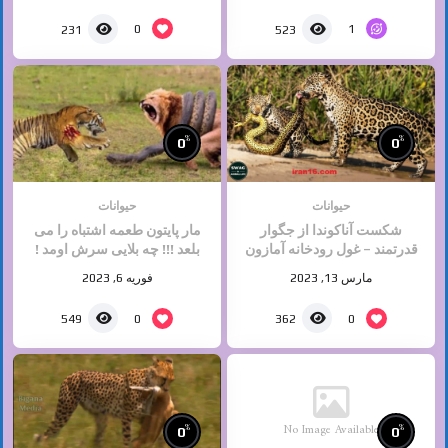
0
1
231
523
%
%
0
0
حیوانات
حیوانات
شکست آناکوندا از جگوار
مار پایتون طعمه اشتباه را می
قدرتمند – غول رودخانه آمازون
بلعد !!! چه بلایی سرش اومد !
پایتون – حیات حیوانات وحشی
حیات وحش
مارس 13, 2023
فوریه 6, 2023
0
0
549
362
No Image Available
%
%
0
0