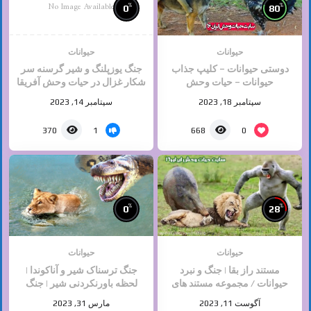
No Image Available
%
%
0
80
حیوانات
حیوانات
دوستی حیوانات – کلیپ جذاب
جنگ یوزپلنگ و شیر گرسنه سر
حیوانات – حیات وحش
شکار غزال در حیات وحش آفریقا
سپتامبر 18, 2023
سپتامبر 14, 2023
1
0
370
668
%
%
0
28
حیوانات
حیوانات
مستند راز بقا | جنگ و نبرد
جنگ ترسناک شیر و آناکوندا |
حیوانات / مجموعه مستند های
لحظه باورنکردنی شیر | جنگ
حیات وحش ایران و جهان
حیوانات ,حیات وحش
آگوست 11, 2023
مارس 31, 2023