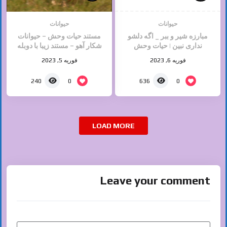
حیوانات
حیوانات
مبارزه شیر و ببر _ اگه دلشو
مستند حیات وحش – حیوانات
نداری نبین | حیات وحش
شکار آهو – مستند زیبا با دوبله
افغانی
فوریه 6, 2023
فوریه 5, 2023
0
0
240
636
LOAD MORE
Leave your comment