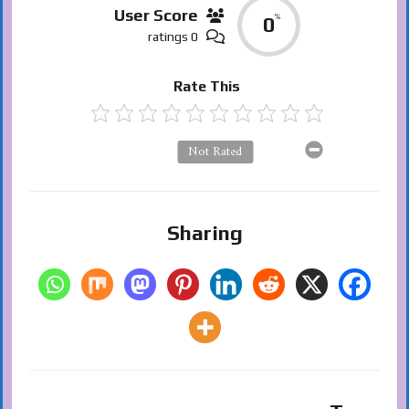
User Score
%
0
0 ratings
Rate This
Not Rated
Sharing