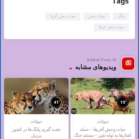
Tags
پلنگ
حیات وحش
حیات وحش آفریقا
حیات وحش افریقا
36 Related Posts
ویدیوهای مشابه
%
%
41
19
حیوانات
حیوانات
حیات وحش آفریقا – حمله
جفت گیری پلنگ ها در کشور
کفتارها به توله شیر – مستند جنگ
برزیل