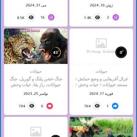
حیوانات
ژوئن 10, 2024
می 31, 2024
16
2
8.5K
1.4K
No Image Available
%
%
43
0
حیوانات
حیوانات
غزال آفریقایی و وضع حملش /
جنگ خشن پلنگ و گوریل، جنگ
مستند حیوانات / حیات وحش /
حیوانات، راز بقا، حیات وحش
حیوانات وحشی
2023
فوریه 17, 2024
نوامبر 25, 2023
0
1
794
764