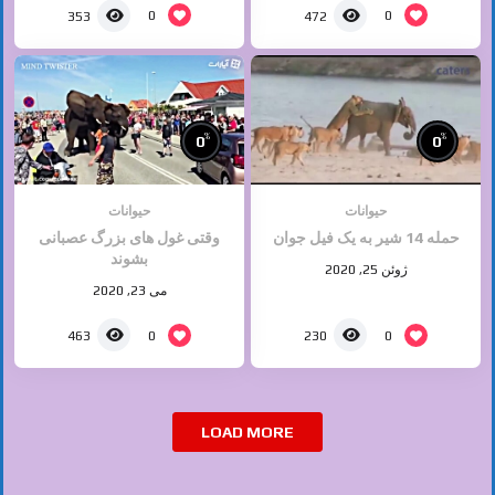
0
0
353
472
%
%
0
0
حیوانات
حیوانات
حمله 14 شیر به یک فیل جوان
وقتی غول های بزرگ عصبانی
بشوند
ژوئن 25, 2020
می 23, 2020
0
0
463
230
LOAD MORE