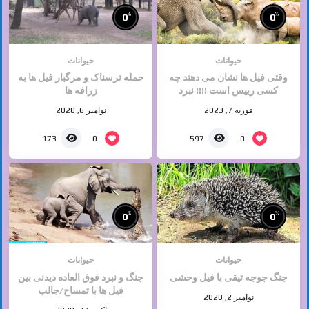
%
%
0
0
حیوانات
حیوانات
وقتی فیل ها نشان می دهند چه
حمله ترسناک و مرگبار فیل ها به
کسی رییس است !!!! نبرد
زرافه ها
حیوانات
فوریه 7, 2023
نوامبر 6, 2020
0
0
173
597
%
%
0
0
حیوانات
حیوانات
جنگ جوجه تیقی با فیل وحشی
جنگ و نبرد فوق العاده دیدنی بین
فیل ها با تمساح/جالب
نوامبر 2, 2020