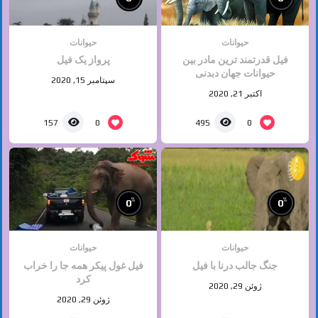
حیوانات
حیوانات
فیل قدرتمند ترین مادر بین
پرواز یک فیل
حیوانات جهان دبدنی
سپتامبر 15, 2020
اکتبر 21, 2020
0
0
157
495
%
%
0
0
حیوانات
حیوانات
جنگ جالب درنا با فیل
فیل غول پیکر همه جا را خراب
کرد
ژوئن 29, 2020
ژوئن 29, 2020