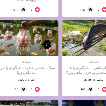
ژانویه 22, 2021
0
0
535
547
%
0
حیوانات
حیوانات
 ماهی ـ ماهیگیری با تله .
سبک منحصر به فرد ماهیگیری با مر
نحصر به فرد ، ماهی بزرگ
تله ماهی زیبا
را بگیرید
نوامبر 16, 2020
اکتبر 12, 2020
0
0
174
193