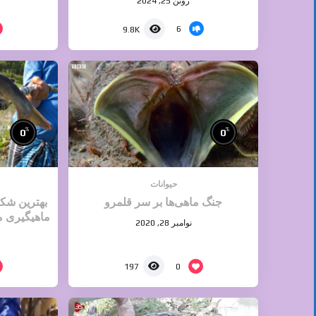
ژوئن 25, 2024
6
9.8K
%
%
0
0
حیوانات
جنگ ماهی‌ها بر سر قلمرو
بهترین شکار
ماهیگیری م
نوامبر 28, 2020
0
197