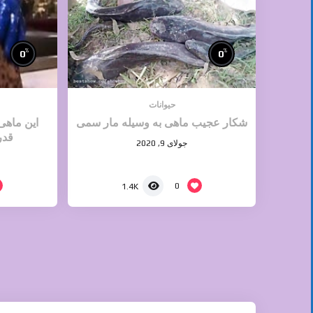
%
%
0
0
حیوانات
شکار عجیب ماهی به وسیله مار سمی
این ماهی 
قدر
جولای 9, 2020
0
1.4K