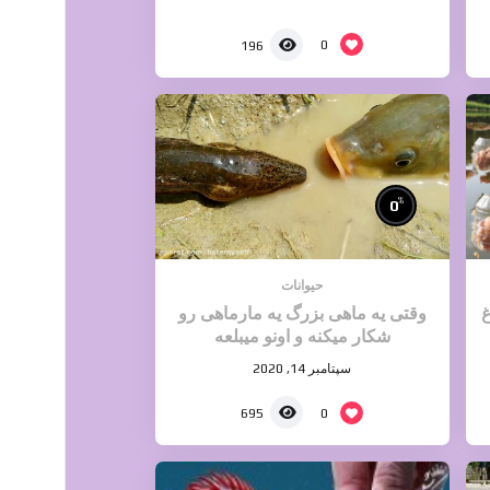
0
196
%
0
حیوانات
غ
وقتی یه ماهی بزرگ یه مارماهی رو
شکار میکنه و اونو میبلعه
سپتامبر 14, 2020
0
695