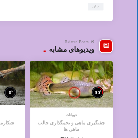
ماهی
19 Related Posts
ویدیوهای مشابه
%
%
0
30
حیوانات
جفتگیری ماهی و تخمگذاری جالب
شکارما
ماهی ها