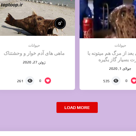
%
0
حیوانات
حیوانات
بعد از مرگ هم میتونه با
ماهی های آدم خوار و وحشتناک
ت بسیار گاز بگیره
ژوئن 27, 2020
جولای 1, 2020
0
0
261
535
LOAD MORE