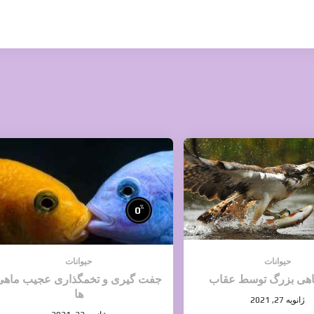
%
0
حیوانات
حیوانات
هی بزرگ توسط عقاب
جفت گیری و تخمگذاری عجیب ماهی
ها
ژانویه 27, 2021