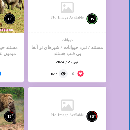
No Image Available
%
%
0
85
حیوانات
مستند / نبرد حیوانات / شیرهای نر آلفا
مستند حی
بی قلب هستند
میمون عل
فوریه 12, 2024
0
827
No Image Available
%
%
15
32