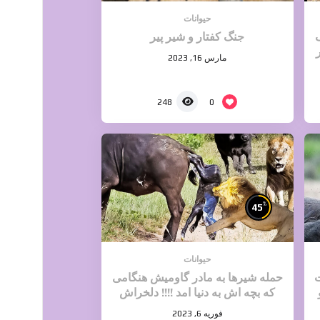
حیوانات
گ
جنگ کفتار و شیر پیر
مارس 16, 2023
0
248
%
45
حیوانات
ت
حمله شیرها به مادر گاومیش هنگامی
که بچه اش به دنیا امد !!!! دلخراش
فوریه 6, 2023