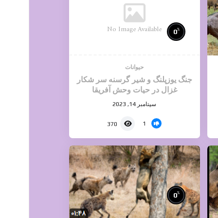
No Image Available
%
0
حیوانات
جنگ یوزپلنگ و شیر گرسنه سر شکار
غزال در حیات وحش آفریقا
سپتامبر 14, 2023
1
370
%
0