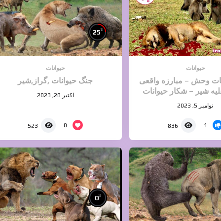
%
25
حیوانات
حیوانات
ات وحش – مبارزه واقعی
جنگ حیوانات ,گراز,شیر
یه شیر – شکار حیوانات
اکتبر 28, 2023
وحشی
نوامبر 5, 2023
0
1
523
836
%
0