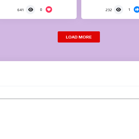
0
1
641
232
LOAD MORE