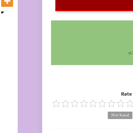
یم.
Rate
Not Rated