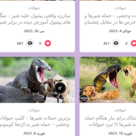
حیوانات
حیوانات
نات وحشی – حمله شیرها و
مبارزه واقعی پیتبول علیه شیر – س
 خرس ها در مقابل چشمان
های پیتبول آموزش دیده در برابر شیر
مادرانشان
جولای 4, 2023
می 30, 2023
0
0
687
421
%
0
حیوانات
حیوانات
ناک برای مار هنگام حمله
برترین حملات شیرها – کلیپ حیوانا
ه شیرها !!! نبرد حیوانات
وحشی – حمله شیر به اژدها کومودو
فوریه 10, 2023
فوریه 8, 2023