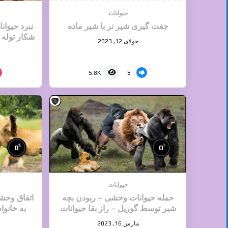
حیوانات
جفت گیری شیر نر با شیر ماده
نبرد حیوا
شکار توله
جولای 12, 2023
8
5.8K
%
%
0
0
حیوانات
حمله حیوانات وحشی – ربودن بچه
اتفاق وحشت
شیر توسط گوریل – راز بقا حیوانات
به خانواد
مارس 16, 2023