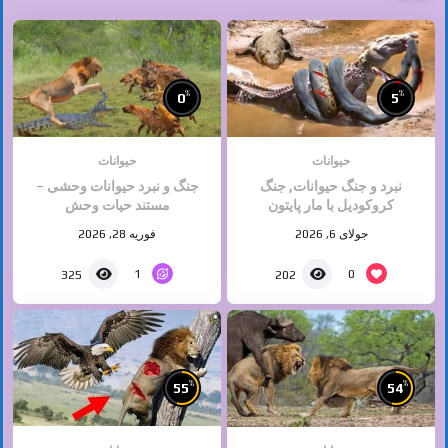
%
%
0
5
حیوانات
حیوانات
نبرد و جنگ حیوانات, جنگ
جنگ و نبرد حیوانات وحشی –
کروکودیل با مار پایتون
مستند حیات وحش
جولای 6, 2026
فوریه 28, 2026
1
0
325
202
%
%
55
54