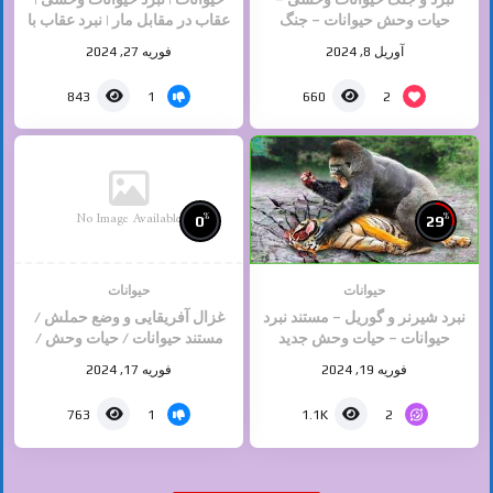
حیات وحش حیوانات – جنگ
عقاب در مقابل مار | نبرد عقاب با
خطرناک حیوانات
تمساح
آوریل 8, 2024
فوریه 27, 2024
1
2
843
660
No Image Available
%
%
0
29
حیوانات
حیوانات
نبرد شیرنر و گوریل – مستند نبرد
غزال آفریقایی و وضع حملش /
حیوانات – حیات وحش جدید
مستند حیوانات / حیات وحش /
حیوانات وحشی
فوریه 19, 2024
فوریه 17, 2024
1
2
763
1.1K