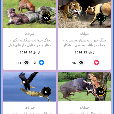
%
%
55
73
حیوانات
حیوانات
جنگ حیوانات بسیار وحشیانه –
جنگ حیوانات شگفت انگیز –
حمله حیوانات وحشی – شکار
کفتار ها در مقابل مار های غول
حیوانات آپارات
پیکر
ژوئن 23, 2024
آوریل 14, 2024
3
1
843
0.9K
%
%
0
60
حیوانات
حیوانات
نبرد و جنگ حیوانات وحشی –
حیوانات | نبرد حیوانات وحشی |