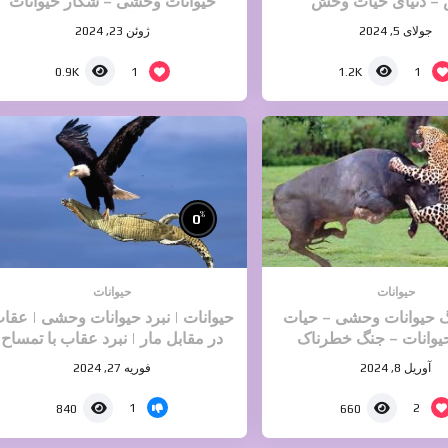
– دنیای حیات وحش
حیوانات وحشی – شکار حیوانات
آپارات
جولای 5, 2024
ژوئن 23, 2024
1
1
0.9K
1.2K
%
0
حیوانات
حیوانات
گ حیوانات وحشی – حیات
حیوانات | نبرد حیوانات وحشی | عقا
وانات – جنگ خطرناک
در مقابل مار | نبرد عقاب با تمساح
حیوانات
آوریل 8, 2024
فوریه 27, 2024
1
2
840
660