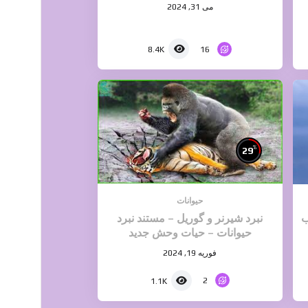
می 31, 2024
16
8.4K
%
29
حیوانات
ب
نبرد شیرنر و گوریل – مستند نبرد
حیوانات – حیات وحش جدید
فوریه 19, 2024
2
1.1K