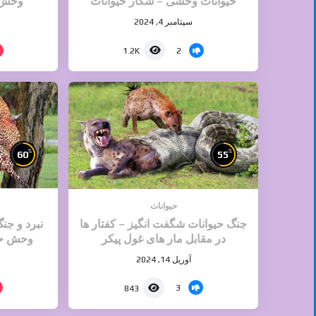
حیوانات وحشی – شکار حیوانات
وحش 
سپتامبر 4, 2024
2
1.2K
%
%
60
55
حیوانات
جنگ حیوانات شگفت انگیز – کفتار ها
نبرد و جن
در مقابل مار های غول پیکر
وحش حی
آوریل 14, 2024
3
843