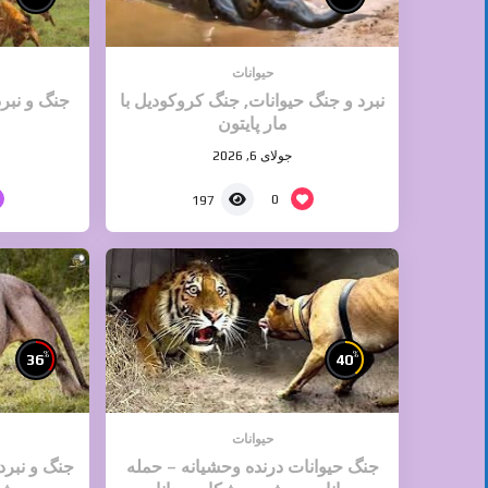
حیوانات
نبرد و جنگ حیوانات, جنگ کروکودیل با
جنگ و نبر
مار پایتون
جولای 6, 2026
0
197
%
%
36
40
حیوانات
جنگ حیوانات درنده وحشیانه – حمله
جنگ و نبرد