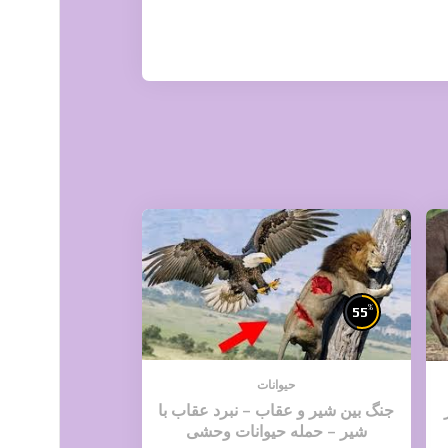
%
55
حیوانات
جنگ بین شیر و عقاب – نبرد عقاب با
شیر – حمله حیوانات وحشی