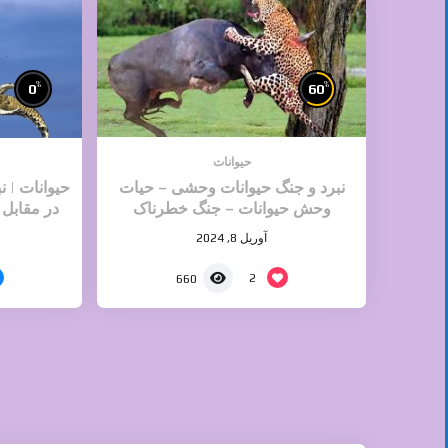
%
%
0
60
حیوانات
نبرد و جنگ حیوانات وحشی – حیات
حیوانات | 
وحش حیوانات – جنگ خطرناک
در مقابل 
حیوانات
آوریل 8, 2024
2
660