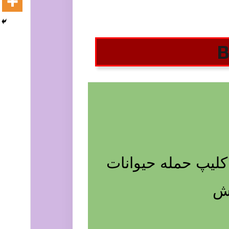
ند نبرد گرگ ها و خرس Battle of wolves and bears و کلیپ حمله حیوانات
حش