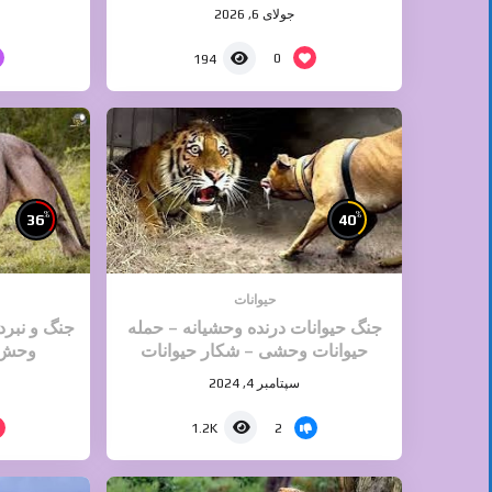
جولای 6, 2026
0
194
%
%
36
40
حیوانات
جنگ حیوانات درنده وحشیانه – حمله
جنگ و نبرد
حیوانات وحشی – شکار حیوانات
وحش 
سپتامبر 4, 2024
2
1.2K