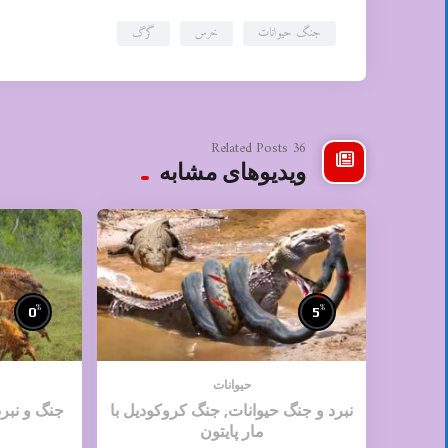
جنگ حیوانات
خرس
گرگ
36 Related Posts
ویدیوهای مشابه
%
%
0
5
حیوانات
نبرد و جنگ حیوانات, جنگ کروکودیل با
جنگ و نبر
مار پایتون