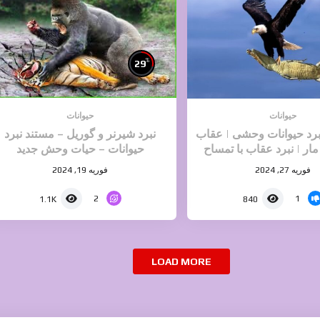
%
29
حیوانات
حیوانات
نبرد حیوانات وحشی | عقاب
نبرد شیرنر و گوریل – مستند نبرد
مار | نبرد عقاب با تمساح
حیوانات – حیات وحش جدید
فوریه 27, 2024
فوریه 19, 2024
2
1
1.1K
840
LOAD MORE