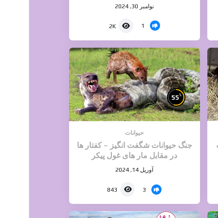
نوامبر 30, 2024
1
2K
%
55
حیوانات
جنگ حیوانات شگفت انگیز – کفتار ها
در مقابل مار های غول پیکر
آوریل 14, 2024
3
843