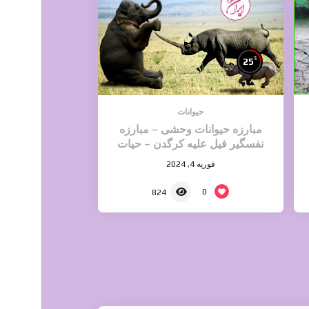
%
25
حیوانات
مبارزه حیوانات وحشی – مبارزه
نفسگیر فیل علیه کرگدن – حیات
وحش دیدنی
فوریه 4, 2024
0
824