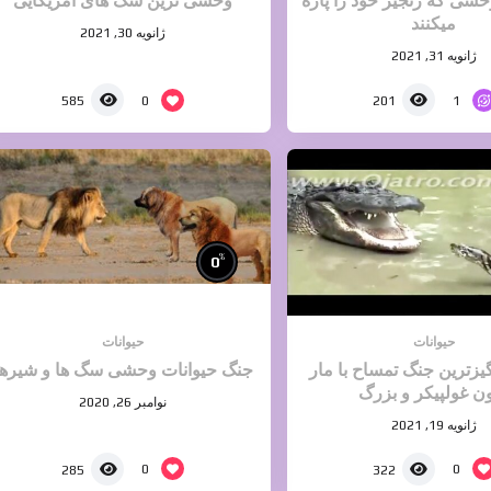
ی که زنجیر خود را پاره
وحشی ترین سگ های آمریکایی
میکنند
ژانویه 30, 2021
ژانویه 31, 2021
0
1
585
201
%
0
حیوانات
حیوانات
زترین جنگ تمساح با مار
جنگ حیوانات وحشی سگ ها و شیرها
ون غولپیکر و بزرگ
نوامبر 26, 2020
ژانویه 19, 2021
0
0
285
322