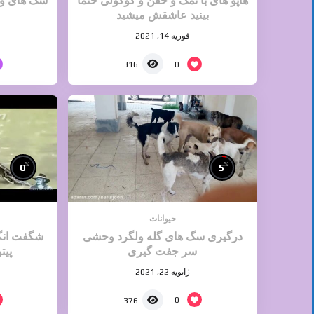
هاپو های با نمک و خفن و گوگولی حتما
سگ های وحش
بینید عاشقش میشید
فوریه 14, 2021
0
316
%
%
0
5
حیوانات
درگیری سگ های گله ولگرد وحشی
شگفت انگی
سر جفت گیری
پیت
ژانویه 22, 2021
0
376