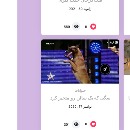
سگ درحال جفت گیری
ژانویه 30, 2021
0
580
%
0
حیوانات
سگی که یک سالن رو متحیر کرد
نوامبر 17, 2020
0
201