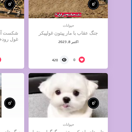
%
%
0
0
حیوانات
جنگ عقاب با مار پیتون غولپیکر
شکست آناک
غول رودخا
اکتبر 8, 2023
0
420
%
%
0
0
حیوانات