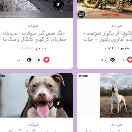
%
0
حیوانات
حیوانات
وندا از جگوار قدرتمند –
جنگ نفس گیر حیوانات / نبرد های
نه آمازون پایتون – حیات
خطرناک گرگهای کانگال و سگ ها /
حیوانات وحشی
حیات وحش
مارس 13, 2023
دسامبر 29, 2021
0
0
220
362
%
0
حیوانات
حیوانات