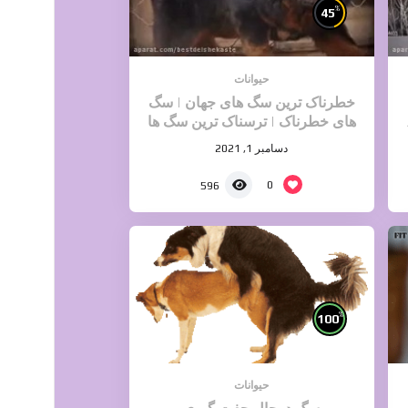
%
45
حیوانات
خطرناک ترین سگ های جهان | سگ
های خطرناک | ترسناک ترین سگ ها
2021
دسامبر 1, 2021
0
596
%
100
حیوانات