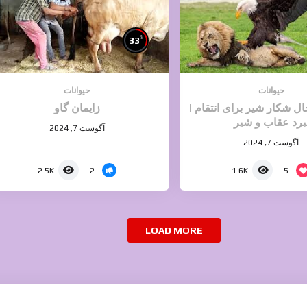
%
33
حیوانات
حیوانات
ل شکار شیر برای انتقام |
زایمان گاو
برد عقاب و شیر‎
آگوست 7, 2024
آگوست 7, 2024
2
5
2.5K
1.6K
LOAD MORE