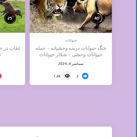
%
%
25
40
حیوانات
جنگ حیوانات درنده وحشیانه – حمله
عقاب در حا
حیوانات وحشی – شکار حیوانات
ن
سپتامبر 4, 2024
2
1.2K