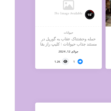
No Image Available
%
18
حیوانات
حمله وحشتناک عقاب به گوریل در
مستند جذاب حیوانات | کلیپ راز بقا
جولای 12, 2024
1
1.2K