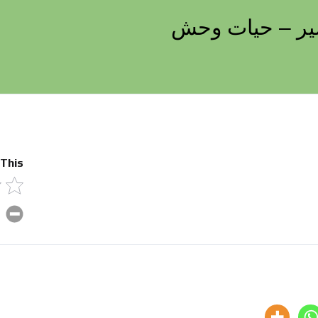
شیر – حیات وحش
 This