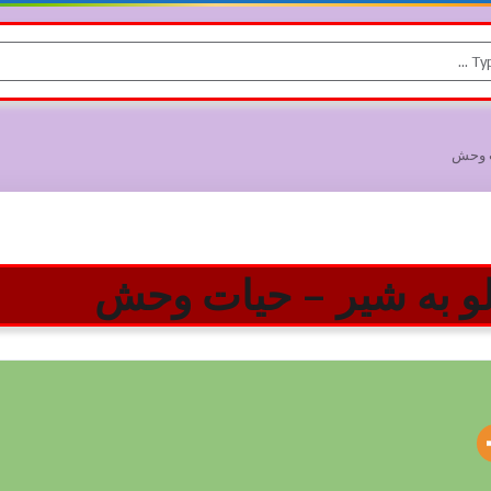
ت وحش
لو به شیر – حیات وحش