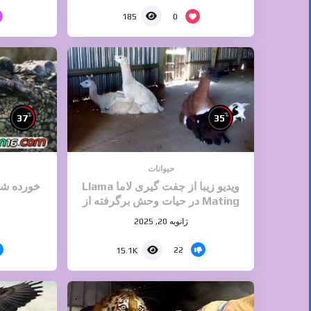
0
185
%
%
37
35
حیوانات
ویدیو زیبا از جفت گیری لاما Llama
خورده شد
Mating در حیات وحش برگرفته از
دسته جفت گیری حیوانات سایت ایران
ژانویه 20, 2025
۱۶
22
15.1K