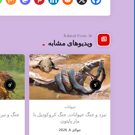
36 Related Posts
ویدیوهای مشابه
%
%
0
5
حیوانات
نبرد و جنگ حیوانات, جنگ کروکودیل با
جنگ و نبر
مار پایتون
جولای 6, 2026