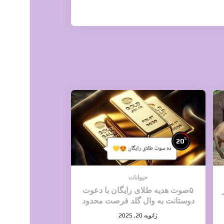
%
20
حیوانات
۵صوت هدیه طلای رایگان با دعوت
دوستانت به وال گلد فرصت محدود
ژانویه 20, 2025