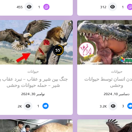
1
1
455
312
%
55
حیوانات
حیوانات
ن انسان توسط حیوانات
جنگ بین شیر و عقاب – نبرد عقاب با
وحشی
شیر – حمله حیوانات وحشی
دسامبر 10, 2024
نوامبر 30, 2024
1
3
2K
3.2K