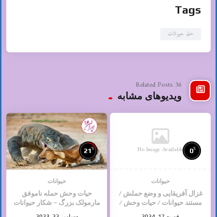
Tags
حمله حیوانات
36 Related Posts
ویدیوهای مشابه
No Image Available
%
%
21
0
حیوانات
حیوانات
غزال آفریقایی و وضع حملش /
حیات وحش حمله ناموفق
مستند حیوانات / حیات وحش /
مارمولک بزرگ – شکار حیوانات
حیوانات وحشی
فوریه 17, 2024
دسامبر 22, 2023