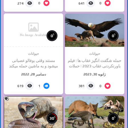
0
0
274
641
No Image Available
%
%
0
0
حیوانات
حیوانات
حمله شگفت انگیز عقاب ها | فیلم
مستند وقتی بوفالو عصبانی
باورنکردنی عقاب 2023 | حملات
میشود و به ماشین حمله میکند
حیوانات وحشی
ژانویه 30, 2023
دسامبر 28, 2022
1
0
619
381
%
%
30
0