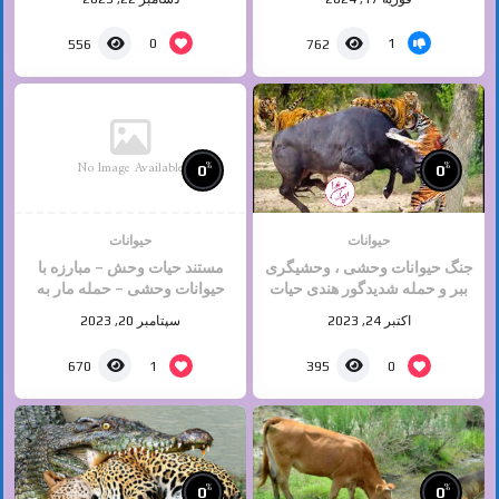
0
1
556
762
No Image Available
%
%
0
0
حیوانات
حیوانات
جنگ حیوانات وحشی ، وحشیگری
مستند حیات وحش – مبارزه با
ببر و حمله شدیدگور هندی حیات
حیوانات وحشی – حمله مار به
وحش
کفتار تا آخرین نفس
اکتبر 24, 2023
سپتامبر 20, 2023
1
0
670
395
%
%
0
0