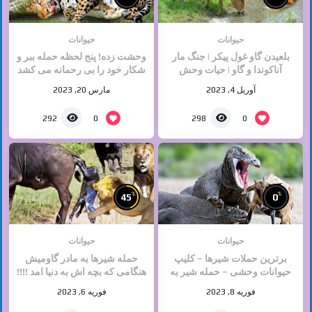
حیوانات
حیوانات
بلعیدن گاو غول پیکر | جنگ مار
وحشت زده! پنج لحظه حمله ببر و
آناکوندا و گاو | حیات وحش
شکار خود را بی رحمانه می کشد
حیوانات | جنگ حیوانات
| حیوانات وحشی
آوریل 4, 2023
مارس 20, 2023
0
0
292
298
%
%
45
0
حیوانات
حیوانات
برترین حملات شیرها – کلیپ
حمله شیرها به مادر گاومیش
حیوانات وحشی – حمله شیر به
هنگامی که بچه اش به دنیا امد !!!!
اژدها کومودو
دلخراش
فوریه 8, 2023
فوریه 6, 2023