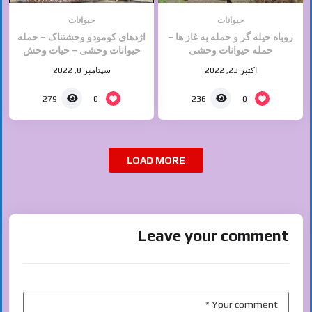
حیوانات
حیوانات
روباه حیله گر و حمله به غاز ها –
اژدهای کومودو وحشتناک – حمله
حمله حیوانات وحشی
حیوانات وحشی – حیات وحش
اکتبر 23, 2022
سپتامبر 8, 2022
0
0
279
236
LOAD MORE
Leave your comment