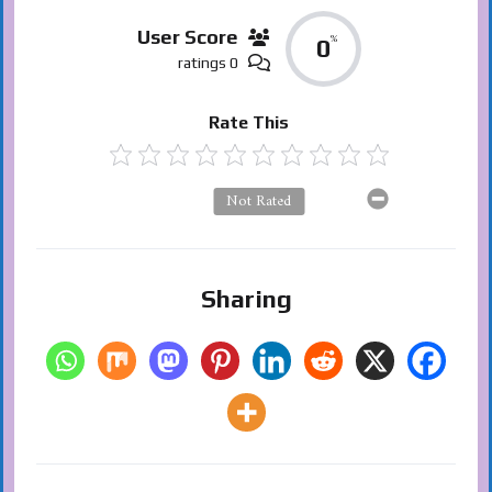
User Score
%
0
0 ratings
Rate This
Not Rated
Sharing