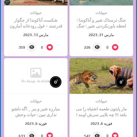
حیوانات
حیوانات
جنگ ترسناک شیر و آناکوندا |
شکست آناکوندا از جگوار
لحظه باورنکردنی شیر | جنگ
قدرتمند – غول رودخانه آمازون
حیوانات ,حیات وحش
پایتون – حیات حیوانات وحشی
مارس 31, 2023
مارس 13, 2023
0
0
359
226
No Image Available
%
%
0
0
حیوانات
حیوانات
مار پایتون طعمه اشتباه را می
مبارزه شیر و ببر _ اگه دلشو
بلعد !!! چه بلایی سرش اومد !
نداری نبین | حیات وحش
حیات وحش
فوریه 6, 2023
فوریه 6, 2023
0
0
633
547