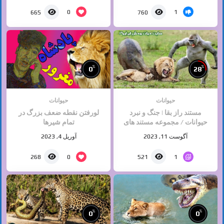
0
1
665
760
%
%
0
28
حیوانات
حیوانات
مستند راز بقا | جنگ و نبرد
لورفتن نقطه ضعف بزرگ در
حیوانات / مجموعه مستند های
تمام شیرها
حیات وحش ایران و جهان
آگوست 11, 2023
آوریل 4, 2023
0
1
268
521
%
%
0
0