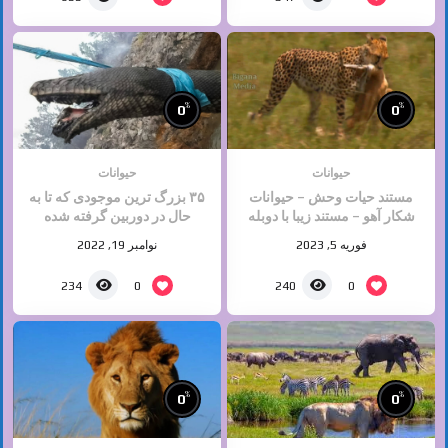
%
%
0
0
حیوانات
حیوانات
مستند حیات وحش – حیوانات
۳۵ بزرگ ترین موجودی که تا به
شکار آهو – مستند زیبا با دوبله
حال در دوربین گرفته شده
افغانی
فوریه 5, 2023
نوامبر 19, 2022
0
0
234
240
%
%
0
0