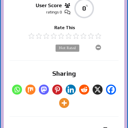
User Score
%
0
0 ratings
Rate This
Not Rated
Sharing