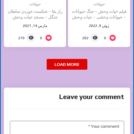
حیوانات
حیوانات
فیلم حیات وحش – جنگ حیوانات
راز بقا – شکست خوردن سلطان
– حیوانات وحشی – حیات وحش
جنگل – مستند حیات وحش
– مستند ۲۰۲۲
ژوئن 9, 2022
مارس 14, 2021
0
0
219
202
LOAD MORE
Leave your comment