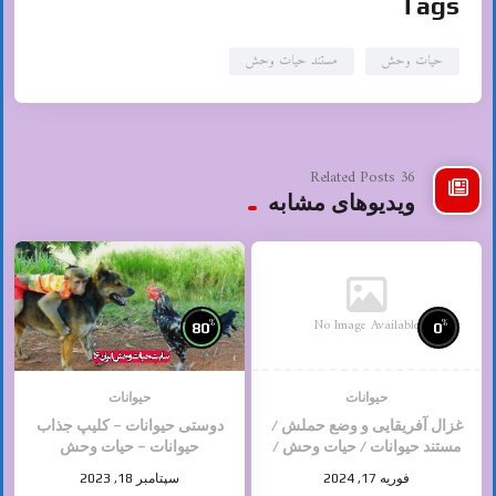
Tags
حیات وحش
مستند حیات وحش
36 Related Posts
ویدیوهای مشابه
No Image Available
%
%
80
0
حیوانات
حیوانات
غزال آفریقایی و وضع حملش /
دوستی حیوانات – کلیپ جذاب
مستند حیوانات / حیات وحش /
حیوانات – حیات وحش
حیوانات وحشی
فوریه 17, 2024
سپتامبر 18, 2023