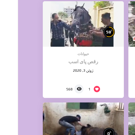
%
58
حیوانات
رقص پای اسب
ژوئن 3, 2020
1
568
%
0