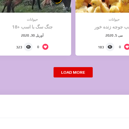
حیوانات
حیوانات
ب جوجه زنده خور
جنگ سگ با اسب +18
می 5, 2020
آوریل 30, 2020
0
0
323
183
LOAD MORE