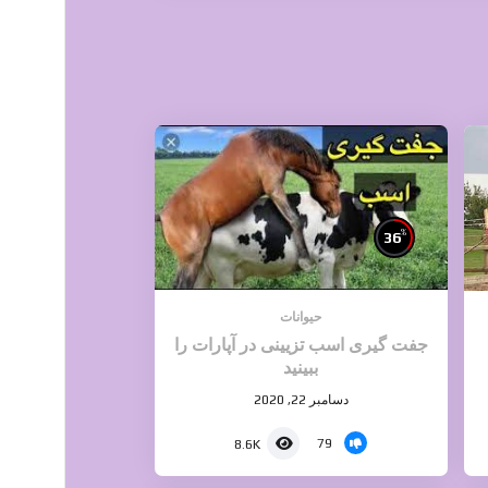
%
36
حیوانات
جفت گیری اسب تزیینی در آپارات را
ببینید
دسامبر 22, 2020
79
8.6K