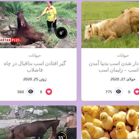
%
0
حیوانات
حیوانات
دار شدن اسب بدنیا آمدن
گیر افتادن اسب بداقبال در چاه
اسب – زایمان اسب
فاضلاب
جولای 27, 2020
ژوئن 25, 2020
0
0
560
775
%
55