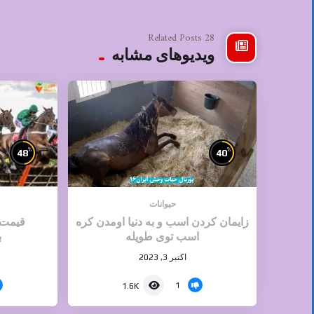
28 Related Posts
ویدیوهای مشابه
%
%
48
40
حیوانات
زایمان کردن اسب و به دنیا اومدن کره
قیمت 
اسب توی طویله
ب
اکتبر 3, 2023
1
1.6K