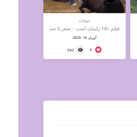
حیوانات
فیلم +18 زایمان اسب – صفر تا صد
آوریل 16, 2020
0
592