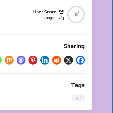
User Score
%
0
0 ratings
Sharing
Tags
اسب