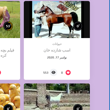
%
%
53
0
حیوانات
اسب شازده خان
فیلم بچه 
کره 
نوامبر 17, 2020
0
553
%
%
0
0