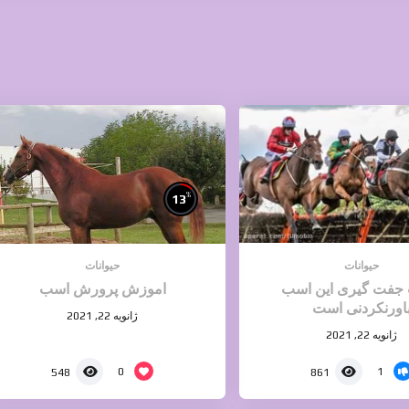
%
13
حیوانات
حیوانات
جفت گیری این اسب
اموزش پرورش اسب
اورنکردنی است
ژانویه 22, 2021
ژانویه 22, 2021
0
1
548
861